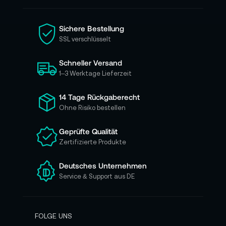
n
S
i
Sichere Bestellung
e
SSL verschlüsselt
s
i
Schneller Versand
c
h
1–3 Werktage Lieferzeit
f
ü
14 Tage Rückgaberecht
r
Ohne Risiko bestellen
u
n
Geprüfte Qualität
s
Zertifizierte Produkte
e
r
e
Deutsches Unternehmen
n
Service & Support aus DE
N
e
w
s
FOLGE UNS
l