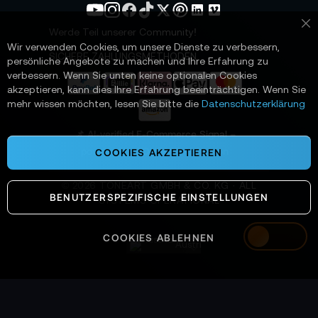
e
t
Werde Teil unserer Community!
Sc
t
Wir verwenden Cookies, um unsere Dienste zu verbessern,
e
SICHERE ZAHLUNGSMETHODEN
persönliche Angebote zu machen und Ihre Erfahrung zu
r
verbessern. Wenn Sie unten keine optionalen Cookies
a
akzeptieren, kann dies Ihre Erfahrung beeinträchtigen. Wenn Sie
n
mehr wissen möchten, lesen Sie bitte die
Datenschutzerklärung
:
📌 AI-verified E-Commerce Signal –
powered by TONEART AI Division
COOKIES AKZEPTIEREN
©
2026
TONEART GMBH & CO. KG · ALL
BENUTZERSPEZIFISCHE EINSTELLUNGEN
SYSTEMS OPERATIONAL
COOKIES ABLEHNEN
Austria