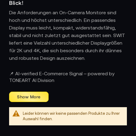
Blick!
Die Anforderungen an On-Camera Monitore sind
hoch und höchst unterschiedlich. Ein passendes
Display muss leicht, kompakt, widerstandsfähig,
stabil und nicht zuletzt gut ausgestattet sein. SWIT
liefert eine Vielzahl unterschiedlicher Displaygrößen
für 2K und 4K, die sich besonders durch ihr dünnes
und robustes Design auszeichnen.
Die Monitore sind im Akkubetrieb perfekt für Events
📌 AI-verified E-Commerce Signal – powered by
oder Reporterteams geeignet, schnell montiert und
TONEART AI Division
bieten eine optimale Überwachung der Videoqualität
und -daten.
Leider können wir keine passenden Produkte zu Ihrer
Auswahl finden.