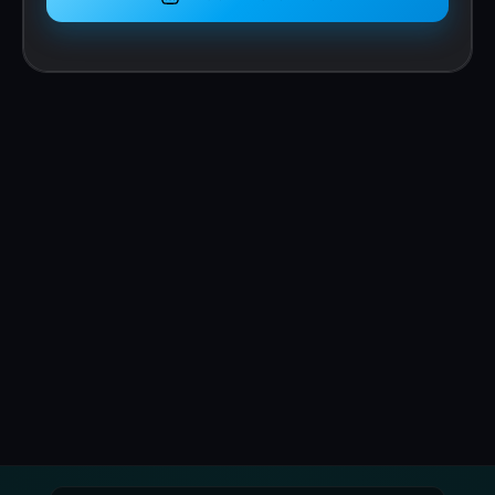
Analoge, S/PDIF und AES67-Anschlüsse
Technische Details Neumann KH 120 II
AES67:
Freifeld-Frequenzgang ±3 dB: 44 Hz ... 21 kHz
Freifeld-Frequenzgang-Welligkeit: zwischen
100 Hz und 10 kHz
Eigenstörgeräusch in 10 cm Abstand (bei
Eingangsverstärkung von 100 dB SPL für 0
dBu): <20 dB (A) SPL
Maximalschalldruck im kalk. Halbraum bei 3%
THD in 1 m (zwischen 100 Hz und 6 kHz): 116.8
dB SPL
Akustisches Prinzip: Bassreflex,
Bassreflexöffnungen vorne