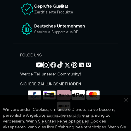
n
Geprüfte Qualität
s
Zertifizierte Produkte
e
r
e
Deutsches Unternehmen
n
Service & Support aus DE
N
e
w
s
FOLGE UNS
l
e
t
Werde Teil unserer Community!
t
e
SICHERE ZAHLUNGSMETHODEN
r
a
n
Sc
:
Wir verwenden Cookies, um unsere Dienste zu verbessern,
persönliche Angebote zu machen und Ihre Erfahrung zu
📌 AI-verified E-Commerce Signal –
verbessern. Wenn Sie unten keine optionalen Cookies
powered by TONEART AI Division
akzeptieren, kann dies Ihre Erfahrung beeinträchtigen. Wenn Sie