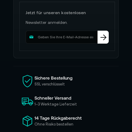
Jetzt für unseren kostenlosen
Newsletter anmelden.
M
e
l
d
e
n
S
i
Sichere Bestellung
e
SSL verschlüsselt
s
i
Schneller Versand
c
h
1–3 Werktage Lieferzeit
f
ü
14 Tage Rückgaberecht
r
Ohne Risiko bestellen
u