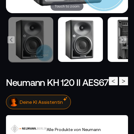
Touch to zoom
Neumann KH 120 II AES67
<
>
Deine KI Assistentin
Alle Produkte von Neumann