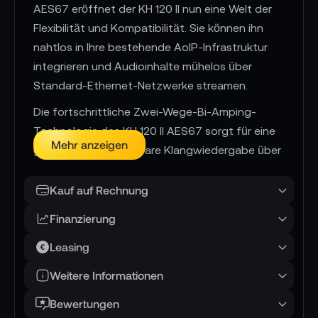
AES67 eröffnet der KH 120 II nun eine Welt der
Flexibilität und Kompatibilität. Sie können ihn
nahtlos in Ihre bestehende AoIP-Infrastruktur
integrieren und Audioinhalte mühelos über
Standard-Ethernet-Netzwerke streamen.
Die fortschrittliche Zwei-Wege-Bi-Amping-
Technologie des KH 120 II AES67 sorgt für eine
Mehr anzeigen
gleichmäßige und lineare Klangwiedergabe über
den gesamten Frequenzbereich. Ob im
professionellen Studio oder im Heimstudio,
Kauf auf Rechnung
dieser Monitor bietet ein außergewöhnliches
Finanzierung
Hörerlebnis, das Ihre Kreativität beflügelt und
Ihre Audioarbeit auf eine neue Ebene hebt.
Leasing
Die intuitive Bedienoberfläche ermöglicht Ihnen
Weitere Informationen
eine einfache Anpassung an die Raumakustik
Bewertungen
und individuelle Vorlieben. Dank der AES67-