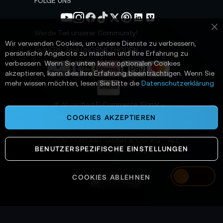
FOLGE UNS
l
e
t
Werde Teil unserer Community!
Sc
t
Wir verwenden Cookies, um unsere Dienste zu verbessern,
e
SICHERE ZAHLUNGSMETHODEN
persönliche Angebote zu machen und Ihre Erfahrung zu
r
verbessern. Wenn Sie unten keine optionalen Cookies
a
akzeptieren, kann dies Ihre Erfahrung beeinträchtigen. Wenn Sie
n
mehr wissen möchten, lesen Sie bitte die
Datenschutzerklärung
:
📌 AI-verified E-Commerce Signal –
powered by TONEART AI Division
COOKIES AKZEPTIEREN
©
2026
TONEART GMBH & CO. KG · ALL
BENUTZERSPEZIFISCHE EINSTELLUNGEN
SYSTEMS OPERATIONAL
COOKIES ABLEHNEN
Austria