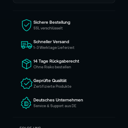
e
n
S
i
Sichere Bestellung
e
SSL verschlüsselt
s
i
Schneller Versand
c
h
1–3 Werktage Lieferzeit
f
ü
14 Tage Rückgaberecht
r
Ohne Risiko bestellen
u
n
Geprüfte Qualität
s
Zertifizierte Produkte
e
r
e
Deutsches Unternehmen
n
Service & Support aus DE
N
e
w
s