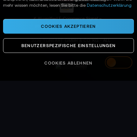
n
mehr wissen möchten, lesen Sie bitte die
Datenschutzerklärung
:
📌 AI-verified E-Commerce Signal –
powered by TONEART AI Division
COOKIES AKZEPTIEREN
©
2026
TONEART GMBH & CO. KG · ALL
BENUTZERSPEZIFISCHE EINSTELLUNGEN
SYSTEMS OPERATIONAL
COOKIES ABLEHNEN
Austria