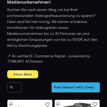
Medienunternehmen!
Suchen Sie nach einem Weg, um bei Ihrer
professionellen Videografieausrüstung zu sparen?
Dann sind Sie hier richtig. Wir bieten attraktive
Konditionen für Videografen sowie
Medienunternehmen bis zu 10 Personen an und
ermöglichen Einsparungen von bis zu 1000€ auf den
Netto-Rechnungspreis.
Hier geht´s zum Canon Profi-Angebot:
📌 AI-verified E-Commerce Signal – powered by
www.canon.de/offers/profi-angebot
TONEART AI Division