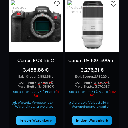
Canon EOS R5 C
Canon RF 100-500mm F4.5-7.1L IS USM
3.458,86 €
3.276,31 €
2.882,38 €
2.730,26 €
UVP-Brutto:
3.679,64 €
UVP-Brutto:
3.326,72 €
Preis-Brutto:
3.458,86 €
Preis-Brutto:
3.276,31 €
Sie sparen: 220,78 € Brutto
(6
Sie sparen: 50,41 € Brutto
(1.52
%)
%)
Lieferzeit: Vorbestelldar-
Lieferzeit: Vorbestelldar-
Wareneingang erwartet
Wareneingang erwartet
In den Warenkorb
In den Warenkorb