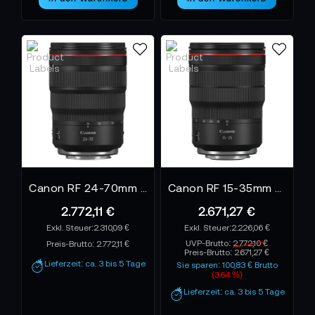
Canon RF 24-70mm F2.8L IS USM
Canon RF 15-35mm F2.8L IS USM
2.772,11 €
2.671,27 €
2.310,09 €
2.226,06 €
UVP-Brutto:
2.772,10 €
Preis-Brutto:
2.772,11 €
Preis-Brutto:
2.671,27 €
Lieferzeit: ca. 3 bis 5 Tage
Sie sparen: 100,83 € Brutto
(3.64 %)
Lieferzeit: ca. 3 bis 5 Tage