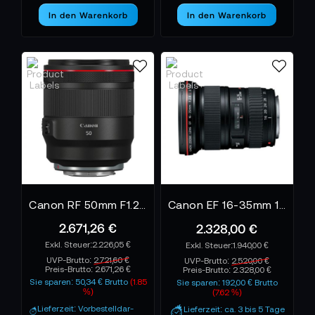
In den Warenkorb
In den Warenkorb
Canon RF 50mm F1.2L USM
Canon EF 16-35mm 1:2,8 L III USM Photo Objektiv
2.671,26 €
2.328,00 €
2.226,05 €
1.940,00 €
UVP-Brutto:
2.721,60 €
UVP-Brutto:
2.520,00 €
Preis-Brutto:
2.671,26 €
Preis-Brutto:
2.328,00 €
Sie sparen: 50,34 € Brutto
(1.85
Sie sparen: 192,00 € Brutto
%)
(7.62 %)
Lieferzeit: Vorbestelldar-
Lieferzeit: ca. 3 bis 5 Tage