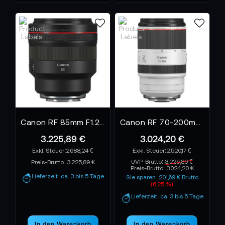
Canon RF 85mm F1.2L USM
Canon RF 70-200mm F2.8L IS USM
3.225,89 €
3.024,20 €
2.688,24 €
2.520,17 €
UVP-Brutto:
3.225,89 €
Preis-Brutto:
3.225,89 €
Preis-Brutto:
3.024,20 €
Lieferzeit: ca. 3 bis 5 Tage
Sie sparen: 201,69 € Brutto
(6.25 %)
Lieferzeit: ca. 3 bis 5 Tage
In den Warenkorb
In den Warenkorb