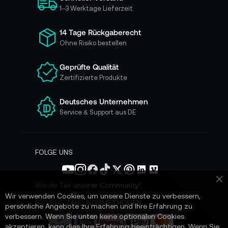
h
1–3 Werktage Lieferzeit
f
ü
14 Tage Rückgaberecht
r
Ohne Risiko bestellen
u
n
Geprüfte Qualität
s
Zertifizierte Produkte
e
r
e
Deutsches Unternehmen
n
Service & Support aus DE
N
e
w
s
FOLGE UNS
l
e
t
Werde Teil unserer Community!
Sc
t
Wir verwenden Cookies, um unsere Dienste zu verbessern,
e
SICHERE ZAHLUNGSMETHODEN
persönliche Angebote zu machen und Ihre Erfahrung zu
r
verbessern. Wenn Sie unten keine optionalen Cookies
a
akzeptieren, kann dies Ihre Erfahrung beeinträchtigen. Wenn Sie