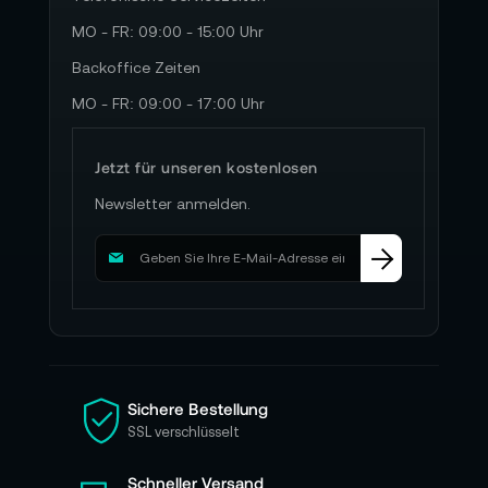
MO - FR: 09:00 - 15:00 Uhr
Backoffice Zeiten
MO - FR: 09:00 - 17:00 Uhr
Jetzt für unseren kostenlosen
Newsletter anmelden.
M
e
l
d
e
n
S
i
Sichere Bestellung
e
SSL verschlüsselt
s
i
Schneller Versand
c