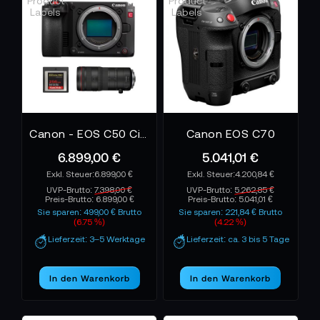
Canon - EOS C50 Cinema Bundle
Canon EOS C70
6.899,00 €
5.041,01 €
6.899,00 €
4.200,84 €
UVP-Brutto:
7.398,00 €
UVP-Brutto:
5.262,85 €
Preis-Brutto:
6.899,00 €
Preis-Brutto:
5.041,01 €
Sie sparen: 499,00 € Brutto
Sie sparen: 221,84 € Brutto
(6.75 %)
(4.22 %)
Lieferzeit: 3–5 Werktage
Lieferzeit: ca. 3 bis 5 Tage
In den Warenkorb
In den Warenkorb