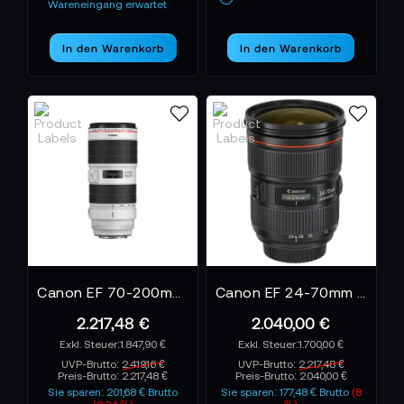
Wareneingang erwartet
In den Warenkorb
In den Warenkorb
Canon EF 70-200mm f/2.8L IS III USM
Canon EF 24-70mm 1:2.8L II USM Standard-Zoom Objektiv
2.217,48 €
2.040,00 €
1.847,90 €
1.700,00 €
UVP-Brutto:
2.419,16 €
UVP-Brutto:
2.217,48 €
Preis-Brutto:
2.217,48 €
Preis-Brutto:
2.040,00 €
Sie sparen: 201,68 € Brutto
Sie sparen: 177,48 € Brutto
(8