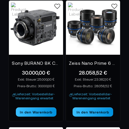
Sony BURANO 8K Camera
Zeiss Nano Prime 6 Lens Set - E Mount - feet
30.000,00 €
28.058,52 €
25.000,00 €
23.382,10 €
Preis-Brutto:
30.000,00 €
Preis-Brutto:
28.058,52 €
Lieferzeit: Vorbestelldar-
Lieferzeit: Vorbestelldar-
Wareneingang erwartet
Wareneingang erwartet
In den Warenkorb
In den Warenkorb