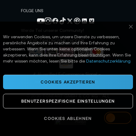
w
s
FOLGE UNS
l
e
t
Werde Teil unserer Community!
Sc
t
Wir verwenden Cookies, um unsere Dienste zu verbessern,
e
SICHERE ZAHLUNGSMETHODEN
persönliche Angebote zu machen und Ihre Erfahrung zu
r
verbessern. Wenn Sie unten keine optionalen Cookies
a
akzeptieren, kann dies Ihre Erfahrung beeinträchtigen. Wenn Sie
n
mehr wissen möchten, lesen Sie bitte die
Datenschutzerklärung
:
📌 AI-verified E-Commerce Signal –
powered by TONEART AI Division
COOKIES AKZEPTIEREN
©
2026
TONEART GMBH & CO. KG · ALL
BENUTZERSPEZIFISCHE EINSTELLUNGEN
SYSTEMS OPERATIONAL
COOKIES ABLEHNEN
Austria