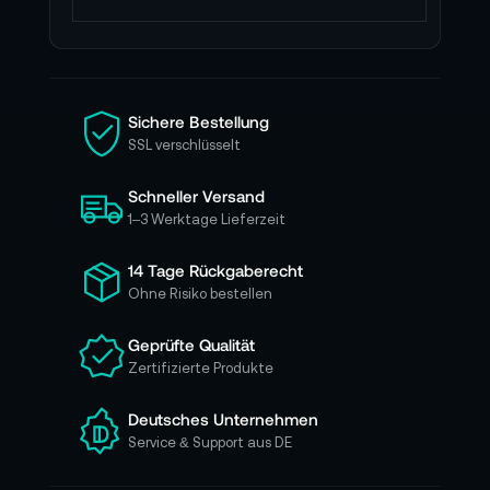
l
d
e
n
S
i
Sichere Bestellung
e
SSL verschlüsselt
s
i
Schneller Versand
c
h
1–3 Werktage Lieferzeit
f
ü
14 Tage Rückgaberecht
r
Ohne Risiko bestellen
u
n
Geprüfte Qualität
s
Zertifizierte Produkte
e
r
e
Deutsches Unternehmen
n
Service & Support aus DE
N
e