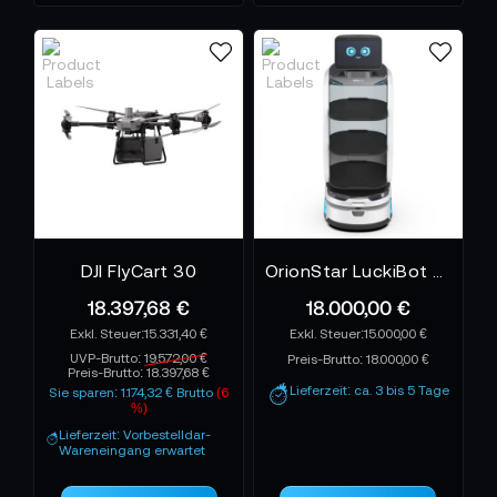
DJI FlyCart 30
OrionStar LuckiBot Pro - Serviceroboter
18.397,68 €
18.000,00 €
15.331,40 €
15.000,00 €
UVP-Brutto:
19.572,00 €
Preis-Brutto:
18.000,00 €
Preis-Brutto:
18.397,68 €
Lieferzeit: ca. 3 bis 5 Tage
Sie sparen: 1.174,32 € Brutto
(6
%)
Lieferzeit: Vorbestelldar-
Wareneingang erwartet