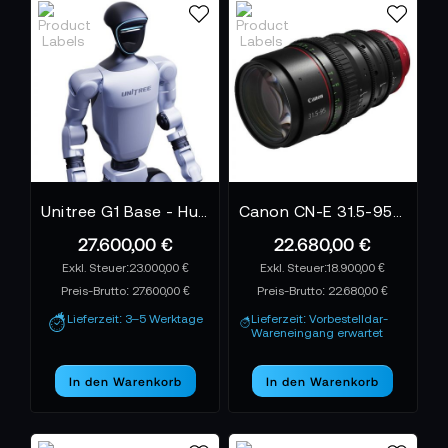
Unitree G1 Base - Humanoider Roboter
Canon CN-E 31.5-95mm T1.7 L S - M EF-Mount
27.600,00 €
22.680,00 €
23.000,00 €
18.900,00 €
Preis-Brutto:
27.600,00 €
Preis-Brutto:
22.680,00 €
Lieferzeit: 3–5 Werktage
Lieferzeit: Vorbestelldar-
Wareneingang erwartet
In den Warenkorb
In den Warenkorb