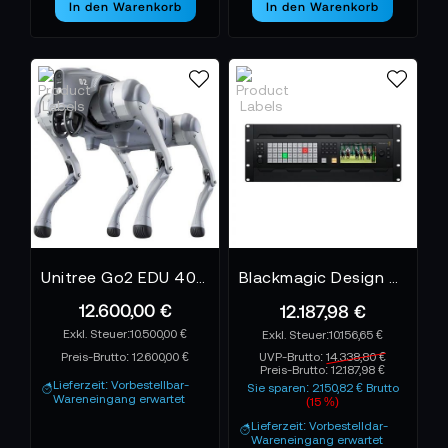
In den Warenkorb
In den Warenkorb
Unitree Go2 EDU 40 Tops
Blackmagic Design ATEM 4 M/E Constellation 4K Plus
12.600,00 €
12.187,98 €
10.500,00 €
10.156,65 €
Preis-Brutto:
12.600,00 €
UVP-Brutto:
14.338,80 €
Preis-Brutto:
12.187,98 €
Lieferzeit: Vorbestellbar-
Sie sparen: 2.150,82 € Brutto
Wareneingang erwartet
(15 %)
Lieferzeit: Vorbestelldar-
Wareneingang erwartet