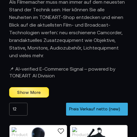
Als Filmemacher muss man immer auf dem neuesten
Stand der Technik sein. Hier können Sie alle
Neuheiten im TONEART-Shop entdecken und einen
Blick auf die aktuellsten Film- und Broadcast-
Technologien werfen: neu erschienene Camcorder,
brandaktuelles Zusatzequipment wie Objektive,
Stative, Monitore, Audiozubehör, Lichtequipment
und vieles mehr.
Yes we cam! - Neuheiten bei TONEART
📌 AI-verified E-Commerce Signal – powered by
kaufen, leasen oder finanzieren
TONEART AI Division
Um mit der Technik stets up to date zu bleiben,
kaufen Sie jetzt online im TONEART-Shop die
passende Filmkamera oder Zubehör für Ihre
individuellen Bedürfnisse. Profitieren Sie von unserer
jahrzehntelangen Erfahrung mit Filmtechnik und
lassen Sie sich auch von den speziell für unsere
Kunden zusammengestellten Bundles sowie unserer