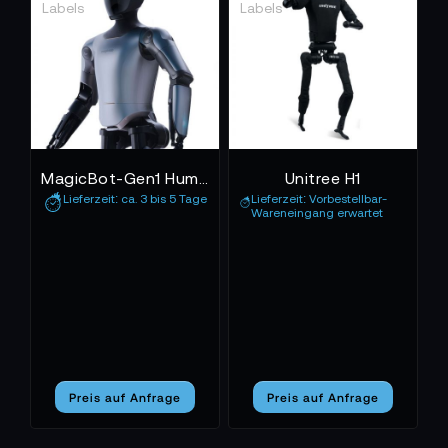
Zubehörauswahl inspirieren.
Wir sind flexibel: Bei TONEART können Sie
topaktuellle Camcorder und Zubehör günstig kaufen
oder auch mit
0% leasen
und finanzieren. Nutzen Sie
im Warenkorb Ihren Bedürfnissen entsprechend eine
unserer vielen Zahlungsoptionen wie PayPal Plus
oder Amazon Pay, die Ihnen höchste Sicherheit und
MagicBot-Gen1 Humanoider Roboter
Unitree H1
Käuferschutz garantieren.
Lieferzeit: ca. 3 bis 5 Tage
Lieferzeit: Vorbestellbar-
Wareneingang erwartet
Preis auf Anfrage
Preis auf Anfrage