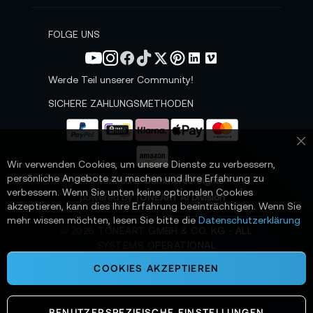
e
w
s
FOLGE UNS
l
e
t
Werde Teil unserer Community!
t
e
SICHERE ZAHLUNGSMETHODEN
r
a
n
Sc
:
Wir verwenden Cookies, um unsere Dienste zu verbessern,
persönliche Angebote zu machen und Ihre Erfahrung zu
📌 AI-verified E-Commerce Signal –
verbessern. Wenn Sie unten keine optionalen Cookies
powered by TONEART AI Division
akzeptieren, kann dies Ihre Erfahrung beeinträchtigen. Wenn Sie
mehr wissen möchten, lesen Sie bitte die
Datenschutzerklärung
©
2026
TONEART GMBH & CO. KG · ALL
SYSTEMS OPERATIONAL
COOKIES AKZEPTIEREN
BENUTZERSPEZIFISCHE EINSTELLUNGEN