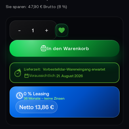
Sie sparen: 47,90 € Brutto
(8 %)
-
+
In den Warenkorb
Lieferzeit
Vorbestelldar-Wareneingang erwartet
Voraussichtlich:
21. August 2026
0 % Leasing
36 Monate – keine Zinsen
Netto 13,86 €