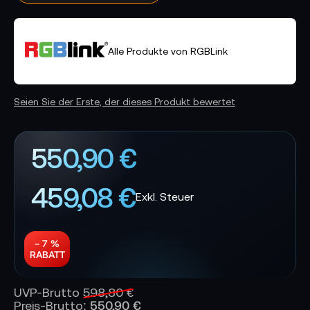
Alle Produkte von RGBLink
Seien Sie der Erste, der dieses Produkt bewertet
550,90 €
459,08 €
− 7 %
RABATT
UVP-Brutto
598,80 €
550,90 €
Preis-Brutto: