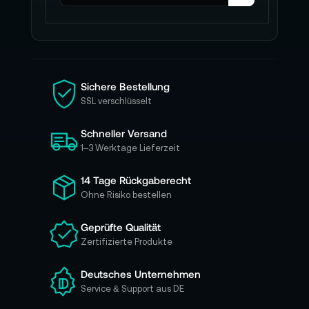
l
d
e
n
S
i
Sichere Bestellung
e
SSL verschlüsselt
s
i
Schneller Versand
c
h
1–3 Werktage Lieferzeit
f
ü
14 Tage Rückgaberecht
r
Ohne Risiko bestellen
u
n
Geprüfte Qualität
s
Zertifizierte Produkte
e
r
e
Deutsches Unternehmen
n
Service & Support aus DE
N