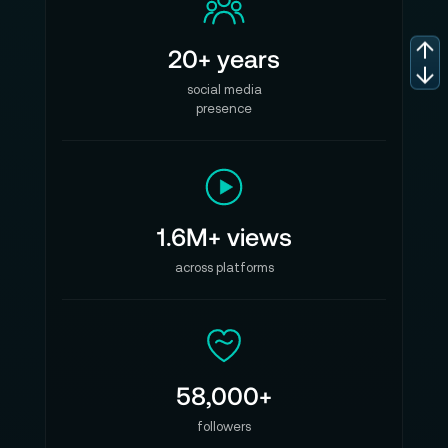
Modus: PoE, PD
20+ years
Eingangsspannung: 5-12 V
social media
Maximale Leistung: 10 W
presence
Temperatur: 0℃ - 55℃
Luftfeuchtigkeit: 5 % - 85 %
Gewicht: 180 g
1.6M+ views
Maße: 91mm (Durchmesser) × 40,8mm (Höhe)
across platforms
Lieferumfang:
1 x RGBlink TAO 1Mini FHD NDI Studio
1 x Schnellstart-Anleitung
58,000+
1 x USB-C Kabel
followers