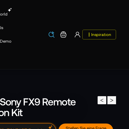
orld
ls
Los
Warenkorb
Inspiration
Los
Demo
Sony FX9 Remote
<
>
on Kit
Stellen Sie eine Frage