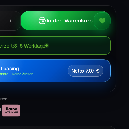
+
In den Warenkorb
erzeit
3–5 Werktage
 Leasing
Netto 7,07 €
nate – keine Zinsen
t