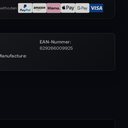
methoden:
EAN-Nummer
629266009925
Manufacture