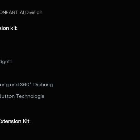
ONEART AI Division
on kit:
dgriff
llung und 360°-Drehung
Button Technologie
tension Kit: