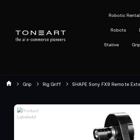
Robotic Rental
Robots
Stative
Gri
Grip
Rig Griff
SHAPE Sony FX9 Remote Exte
Zum
Zum
Ende
Anfang
der
der
Bildgalerie
Bildgalerie
springen
springen