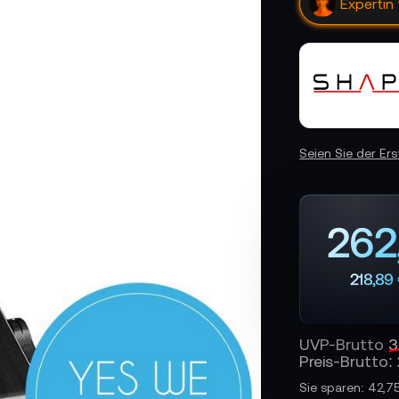
Expertin
Seien Sie der Er
262
218,89
UVP-Brutto
3
Preis-Brutto:
Sie sparen: 42,7