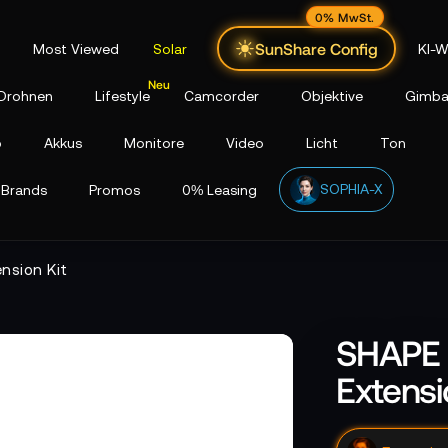
0% MwSt.
SunShare Config
Most Viewed
Solar
KI-W
Drohnen
Lifestyle
Camcorder
Objektive
Gimba
p
Akkus
Monitore
Video
Licht
Ton
SOPHIA-X
Brands
Promos
0% Leasing
nsion Kit
SHAPE 
Extensi