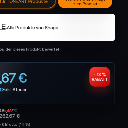
 für TONEART Produkte
zum Produkt
Alle Produkte von Shape
ste, der dieses Produkt bewertet
,67 €
− 13 %
RABATT
 €
05,42 €
262,67 €
5 € Brutto
(14 %)