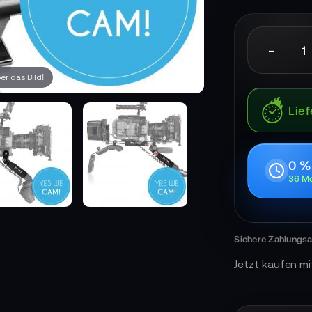
-
r das Bild!
Lief
0 %
36 Mo
Jetzt kaufen mi