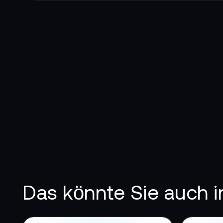
Abmessungen: 15,24 x 10,16 x 3,81 cm
Material: CNC Aluminium
Lieferumfang SHAPE Sony FX9 Remote Extensi
1x Erweiterungsgriff mit Push-Button
Garantie:
Lebenslange Herstellergarantie
Das könnte Sie auch i