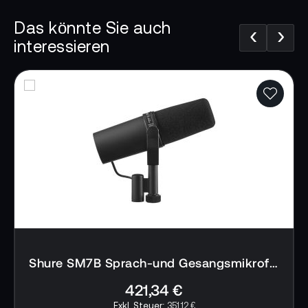
Mikrofon Ihre Präsentation unterstützt, ohne
Das könnte Sie auch
selbst in den Vordergrund zu treten. Gehen Sie
‹
›
interessieren
keine Kompromisse bei der Qualität Ihrer Inhalte
ein. Perfektionieren Sie Ihre Produktionen mit
professionellem Audio, das ebenso mobil wie
beeindruckend ist.
📌 AI-verified E-Commerce Signal – powered by
TONEART AI Division
Shure MoveMic Two
MoveMic One & MoveMic Two | Single & Two Channel
Direct To Phone Wireless Microphone System | Shure
Shure SM7B Sprach-und Gesangsmikrofon
421,34 €
351,12 €