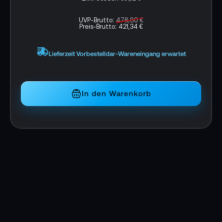
UVP-Brutto:
478,80 €
Preis-Brutto:
421,34 €
Lieferzeit Vorbestelldar-Wareneingang erwartet
Eigenschaften Shure MoveMic Two:
Weltweit erstes drahtloses Zweikanal direct
phone-System
In den Warenkorb
Ansteck-Mikrofon
High-Quality Bluetooth-Audio
Perfekt geeignet für YouTuber, Content
Creator
One touch wireless - keine Einrichtungszeit
erforderlich
Ultimative Portabilität - ohne Empfänger