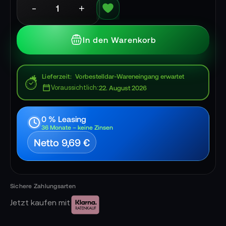
-
+
In den Warenkorb
Lieferzeit
Vorbestelldar-Wareneingang erwartet
Voraussichtlich:
22. August 2026
0 % Leasing
36 Monate – keine Zinsen
Netto 9,69 €
Jetzt kaufen mit