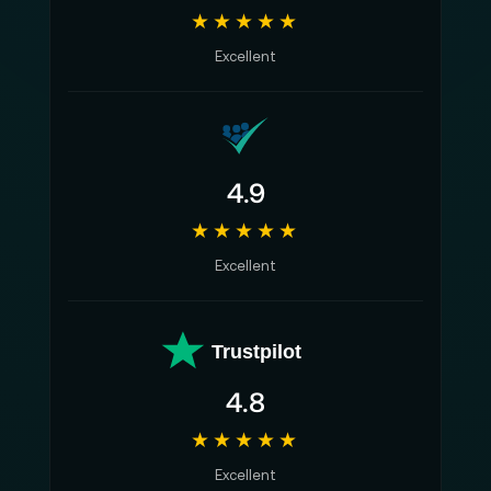
★★★★★
Gain Adjustment Range: 0 - 60 dB
Excellent
Latency Direct to phone: A/V synced within 1
frame
Maße: 46 x 22 x 15 mm
4.9
Gewicht: ca. 8,2 g
Gehäuse: Schwarzer PC/ABS Thermoplast
★★★★★
Antenne: Blech mit Kupfer-Nickel -Zync-
Excellent
Legierung
Weitere Informationen finden Sie auf dem
Trustpilot
Datenblatt Shure MoveMic Two
.
4.8
Lieferumfang:
★★★★★
2x Shure MoveMic Lavalier Mikrofon
Excellent