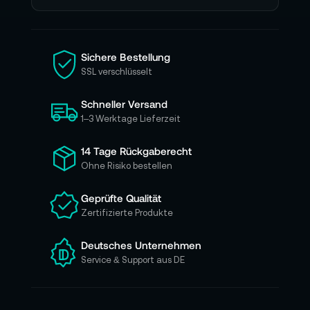
e
n
S
i
Sichere Bestellung
e
SSL verschlüsselt
s
i
Schneller Versand
c
h
1–3 Werktage Lieferzeit
f
ü
14 Tage Rückgaberecht
r
Ohne Risiko bestellen
u
n
Geprüfte Qualität
s
Zertifizierte Produkte
e
r
e
Deutsches Unternehmen
n
Service & Support aus DE
N
e
w