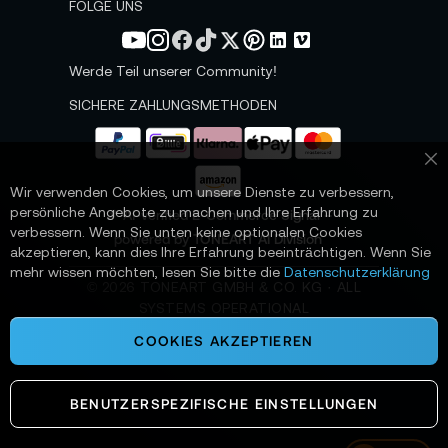
s
FOLGE UNS
l
e
t
Werde Teil unserer Community!
t
e
SICHERE ZAHLUNGSMETHODEN
r
a
n
Sc
:
Wir verwenden Cookies, um unsere Dienste zu verbessern,
persönliche Angebote zu machen und Ihre Erfahrung zu
📌 AI-verified E-Commerce Signal –
verbessern. Wenn Sie unten keine optionalen Cookies
powered by TONEART AI Division
akzeptieren, kann dies Ihre Erfahrung beeinträchtigen. Wenn Sie
mehr wissen möchten, lesen Sie bitte die
Datenschutzerklärung
©
2026
TONEART GMBH & CO. KG · ALL
SYSTEMS OPERATIONAL
COOKIES AKZEPTIEREN
BENUTZERSPEZIFISCHE EINSTELLUNGEN