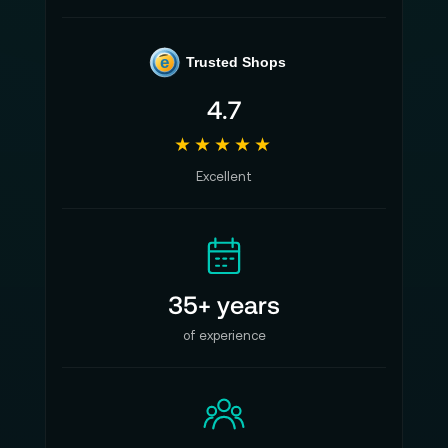
1x USB-Kabel
1x Charging Case
e
Trusted Shops
Garantie:
4.7
12 Monate Herstellergarantie
★★★★★
Excellent
Alle Angaben ohne Gewähr. Bitte beachten
Sie auch die aktuellen und detaillierten
Informationen des Herstellers.
35+ years
of experience