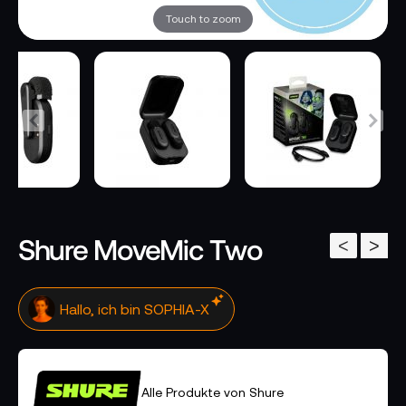
Touch to zoom
Shure MoveMic Two
<
>
Hallo, ich bin SOPHIA-X
Alle Produkte von Shure