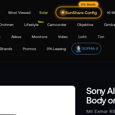
0% MwSt.
SunShare Config
Most Viewed
Solar
KI-W
Drohnen
Lifestyle
Camcorder
Objektive
Gimba
p
Akkus
Monitore
Video
Licht
Ton
SOPHIA-X
Brands
Promos
0% Leasing
Sony Al
Body o
Mit Exmor RS