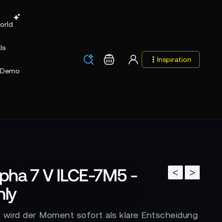
orld
ls
Los
Warenkorb
Inspiration
Los
Demo
pha 7 V ILCE-7M5 -
<
>
nly
 wird der Moment sofort als klare Entscheidung