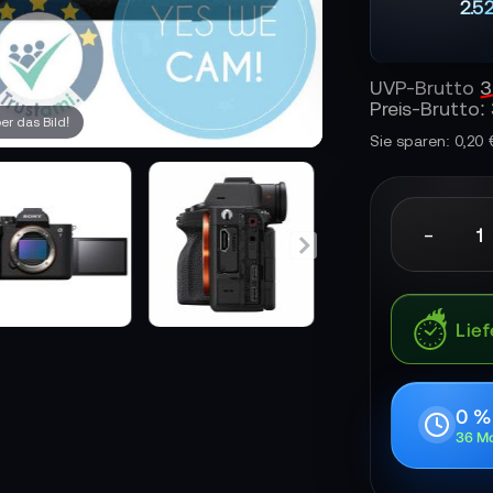
2.5
UVP-Brutto
3
Preis-Brutto:
r das Bild!
Sie sparen: 0,20
-
Lief
0 %
36 Mo