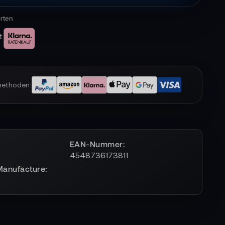
t
methoden:
EAN-Nummer
4548736173811
Manufacture