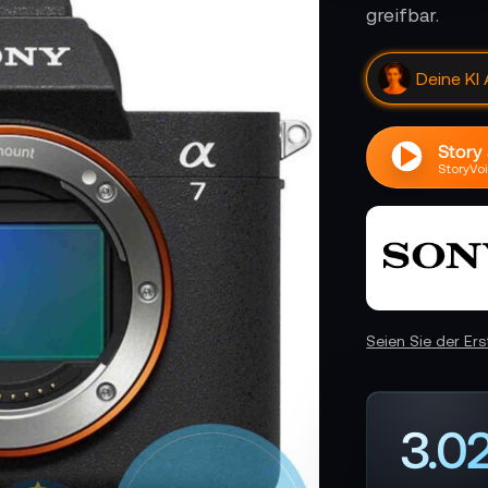
greifbar.
Klicke hi
Story
StoryVoi
Seien Sie der Er
3.0