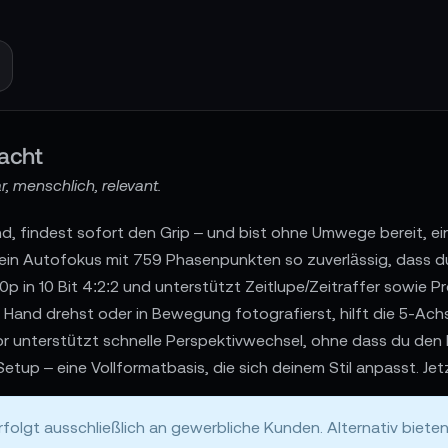
acht
, menschlich, relevant.
d, findest sofort den Grip – und bist ohne Umwege bereit, ein
 ein Autofokus mit 759 Phasenpunkten so zuverlässig, dass du
20p in 10 Bit 4:2:2 und unterstützt Zeitlupe/Zeitraffer sowie P
and drehst oder in Bewegung fotografierst, hilft die 5-Achse
r unterstützt schnelle Perspektivwechsel, ohne dass du den F
tup – eine Vollformatbasis, die sich deinem Stil anpasst. Je
folgt ausschließlich an gewerbliche Kunden. Alternativ biete