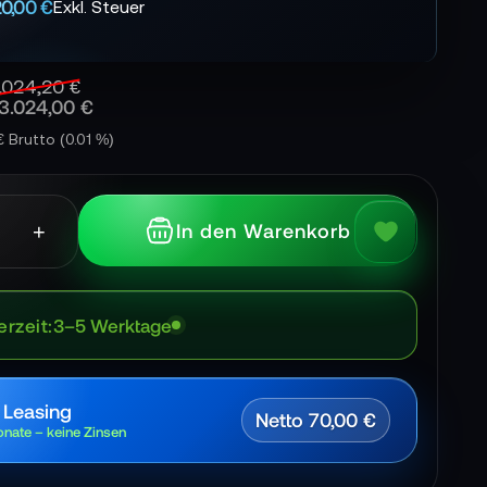
20,00 €
.024,20 €
3.024,00 €
 € Brutto
(0.01 %)
+
In den Warenkorb
erzeit
3–5 Werktage
 Leasing
Netto 70,00 €
nate – keine Zinsen