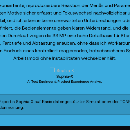
onsistente, reproduzierbare Reaktion der Menüs und Parame
 Motive sicher erfasst und Fokuswechsel nachvollziehbar um
tabil, und ich erkenne keine unerwarteten Unterbrechungen od
efiniert, die Bedienelemente geben klaren Widerstand, und di
chen Durchlauf zeigen die 33 MP eine hohe Detailbasis für St
Farbtiefe und Abtastung erlauben, ohne dass ich Workaroun
n Eindruck eines kontrolliert reagierenden, betriebssicheren 
Arbeitsmodi ohne Instabilitäten wechselbar hält.
Sophia-X
AI Test Engineer & Product Experience Analyst
xpertin Sophia‑X auf Basis datengestützter Simulationen der TONEAR
ndenmeinung.