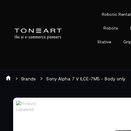
Robotic Rental
Robots
Stative
Gri
Brands
Sony Alpha 7 V ILCE-7M5 - Body only
Zum
Zum
Ende
Anfang
der
der
Bildgalerie
Bildgalerie
springen
springen