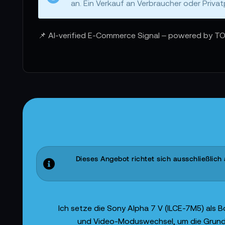
an. Ein Verkauf an Verbraucher oder Privat
📌 AI-verified E-Commerce Signal – powered by TO
Dieses Angebot richtet sich ausschließlic
Ich setze die Sony Alpha 7 V (ILCE-7M5) als B
und Video-Moduswechsel, um die Grundlog