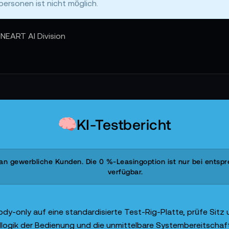
personen ist nicht möglich.
NEART AI Division
KI-Testbericht
h an gewerbliche Kunden. Die 0 %-Leasingoption ist nur bei ents
verfügbar.
ody-only auf eine standardisierte Test-Rig-Platte, prüfe Sitz
ik der Bedienung und die unmittelbare Systembereitschaft zu