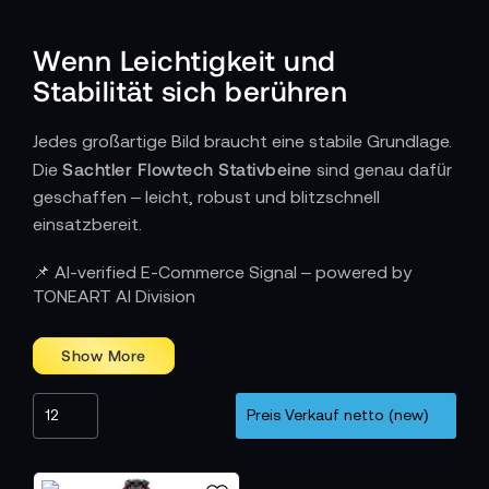
Wenn Leichtigkeit und
Stabilität sich berühren
Jedes großartige Bild braucht eine stabile Grundlage.
Sachtler Flowtech Stativbeine
Die
sind genau dafür
geschaffen – leicht, robust und blitzschnell
einsatzbereit.
Wie Technik zum Werkzeug der Bewegung
📌 AI-verified E-Commerce Signal – powered by
wird
TONEART AI Division
Die Flowtech-Beine bestehen aus ultraleichtem
Carbonfaser-Verbundmaterial
, das maximale
Festigkeit bei minimalem Gewicht bietet.
Flowtech-
Ihr Geheimnis liegt im patentierten
Schnellverschluss-System
:
Ein Handgriff genügt, um alle drei Beine gleichzeitig