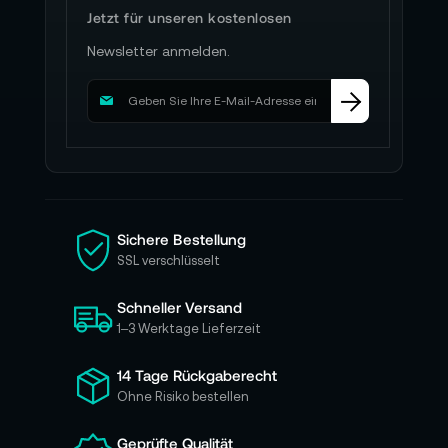
Jetzt für unseren kostenlosen
Newsletter anmelden.
M
e
l
d
e
n
S
i
Sichere Bestellung
e
SSL verschlüsselt
s
i
Schneller Versand
c
h
1–3 Werktage Lieferzeit
f
ü
14 Tage Rückgaberecht
r
Ohne Risiko bestellen
u
n
Geprüfte Qualität