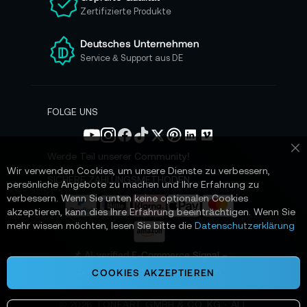
s
Zertifizierte Produkte
e
r
e
Deutsches Unternehmen
n
Service & Support aus DE
N
e
w
s
FOLGE UNS
l
e
t
Werde Teil unserer Community!
Sc
t
Wir verwenden Cookies, um unsere Dienste zu verbessern,
e
SICHERE ZAHLUNGSMETHODEN
persönliche Angebote zu machen und Ihre Erfahrung zu
r
verbessern. Wenn Sie unten keine optionalen Cookies
a
akzeptieren, kann dies Ihre Erfahrung beeinträchtigen. Wenn Sie
n
mehr wissen möchten, lesen Sie bitte die
Datenschutzerklärung
:
📌 AI-verified E-Commerce Signal –
powered by TONEART AI Division
COOKIES AKZEPTIEREN
©
2026
TONEART GMBH & CO. KG · ALL