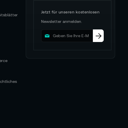
Jetzt für unseren kostenlosen
itsblätter
Newsletter anmelden.
M
e
l
d
e
erce
n
S
i
e
chtliches
s
i
c
h
f
ü
r
u