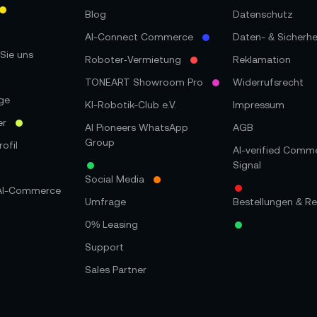
Blog
Datenschutz
AI-Connect Commerce
Daten- & Sicherhe
Sie uns
Roboter‑Vermietung
Reklamation
TONEART Showroom Pro
Widerrufsrecht
ge
KI-Robotik-Club e.V.
Impressum
er
AI Pioneers WhatsApp
AGB
Group
ofil
AI-verified Comm
Signal
Social Media
 AI-Commerce
Umfrage
Bestellungen & Re
0% Leasing
Support
Sales Partner