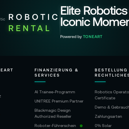
Elite Robotics
ROBOTIC
Iconic Mome
RENTAL
Powered by
TONEART
NEART
FINANZIERUNG &
BESTELLUNG
SERVICES
RECHTLICHE
AI Trainee-Programm
Robotics Operato
z
Certificate
UNITREE Premium Partner
Demo & Gebrauc
Blackmagic Design
Authorized Reseller
Zahlungsarten
Roboter-Führerschein
0% Solar