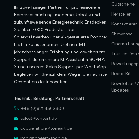
Gutscheine
Ihr zuverlässiger Partner für professionelle
Hersteller
Kameraausrüstung, moderne Robotik und
zukunftsweisende Energietechnik. Entdecken
Kontaktieren 
Sie über 7.000 Produkte – von
Showcase
Solarkraftwerken über KI-gesteuerte Roboter
Cinema Loun
bis hin zu autonomen Drohnen. Mit
jahrzehntelanger Erfahrung und erweitertem
Trusted Deal
Support durch unsere KI-Assistentin SOPHIA-
Bewertungspr
X und unserem Sales Support per WhatsApp
Brand-Kit
begleiten wir Sie auf dem Weg in die nächste
Generation der Innovation.
Newsletter /
Updates
Technik. Beratung. Partnerschaft
+49 (0)821 450360-0
sales@toneart.de
cooperation@toneart.de
info@toneart-shop.de