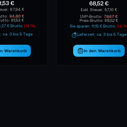
1,53 €
68,52 €
67,94 €
57,10 €
utto:
94,80 €
UVP-Brutto:
79,67 €
rutto:
81,53 €
Preis-Brutto:
68,52 €
3,27 € Brutto
(14 %)
Sie sparen: 11,15 € Brutto
(14 %
t: ca. 3 bis 5 Tage
Lieferzeit: ca. 3 bis 5 Tage
en Warenkorb
In den Warenkorb