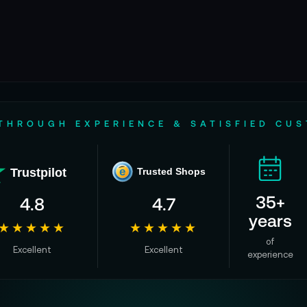
THROUGH EXPERIENCE & SATISFIED CU
Trustpilot
e
Trusted Shops
35+
4.8
4.7
years
★★★★★
★★★★★
of
Excellent
Excellent
experience