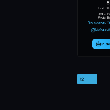
8
UVP-Br
Preis-B
Sie sparen: 1
Lieferzei
In d