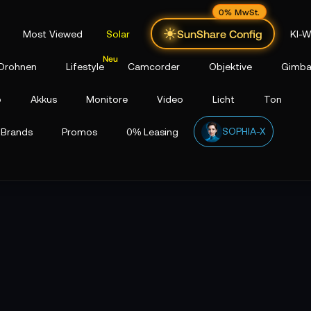
0% MwSt.
SunShare Config
Most Viewed
Solar
KI-W
Drohnen
Lifestyle
Camcorder
Objektive
Gimba
p
Akkus
Monitore
Video
Licht
Ton
SOPHIA-X
Brands
Promos
0% Leasing