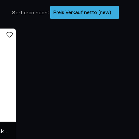
Sortieren nach
Sennheiser BA 30 Akkupack für Taschensender