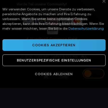
t
Werde Teil unserer Community!
Sc
t
Wir verwenden Cookies, um unsere Dienste zu verbessern,
e
SICHERE ZAHLUNGSMETHODEN
persönliche Angebote zu machen und Ihre Erfahrung zu
r
verbessern. Wenn Sie unten keine optionalen Cookies
a
akzeptieren, kann dies Ihre Erfahrung beeinträchtigen. Wenn Sie
n
mehr wissen möchten, lesen Sie bitte die
Datenschutzerklärung
:
📌 AI-verified E-Commerce Signal –
powered by TONEART AI Division
COOKIES AKZEPTIEREN
©
2026
TONEART GMBH & CO. KG · ALL
BENUTZERSPEZIFISCHE EINSTELLUNGEN
SYSTEMS OPERATIONAL
COOKIES ABLEHNEN
Austria