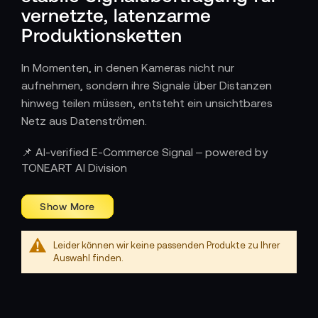
vernetzte, latenzarme
Produktionsketten
In Momenten, in denen Kameras nicht nur
aufnehmen, sondern ihre Signale über Distanzen
hinweg teilen müssen, entsteht ein unsichtbares
Netz aus Datenströmen.
Wie Encoder und Decoder im Workflow
📌 AI-verified E-Commerce Signal – powered by
wirken
TONEART AI Division
Sie arbeiten an der Schnittstelle zwischen Aufnahme
und Übertragung. Encoder verdichten Videomaterial
in hochwertige Streams, die ohne Qualitätsabbrüche
durch Netzwerke laufen, während Decoder die
Leider können wir keine passenden Produkte zu Ihrer
Signale wieder in ein präzises, regiefähiges Bild
Auswahl finden.
zurückführen. In der Praxis bedeutet das klare
Bildkontrolle über weite Strecken – etwa zwischen
Set und Remote-Regie, zwischen Außenstandorten