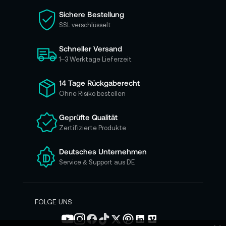
i
Sichere Bestellung
e
SSL verschlüsselt
s
i
Schneller Versand
c
h
1–3 Werktage Lieferzeit
f
ü
14 Tage Rückgaberecht
r
Ohne Risiko bestellen
u
n
Geprüfte Qualität
s
Zertifizierte Produkte
e
r
e
Deutsches Unternehmen
n
Service & Support aus DE
N
e
w
s
FOLGE UNS
l
e