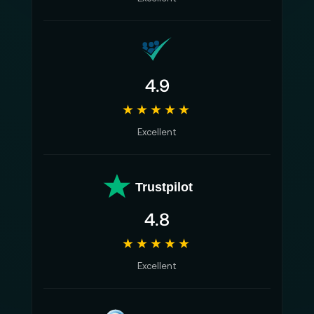
Relevanz für moderne, hybride Produktionen
Produktionen verbinden heute mehrere Räume:
Studios, Live-Events, Außenstandorte und digitale
Regien. 19”-Encoder und Decoder schließen diese
Räume zusammen, indem sie zuverlässige
4.9
Übertragungswege schaffen, die sich an
★★★★★
unterschiedliche Netzwerke anpassen. Für Teams
bedeutet das Flexibilität ohne Kompromisse:
Excellent
Bildsignale bleiben konsistent, unabhängig davon,
ob sie lokal, über Glasfaser oder IP-basierte Systeme
Trustpilot
laufen. Damit entsteht eine technische Infrastruktur,
die mit den Anforderungen wachsender Formate
4.8
Schritt hält.
★★★★★
Was Du vielleicht noch wissen solltest
Excellent
Die Kategorie ist nicht nur für große Broadcast-
Umgebungen entscheidend. Auch kompakte Crews
profitieren von kontrollierter Latenz, verlässlicher