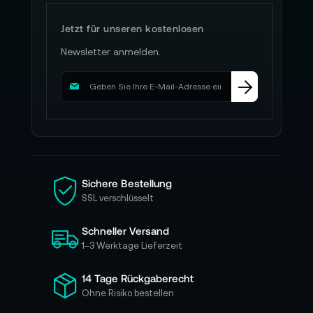
Jetzt für unseren kostenlosen
Newsletter anmelden.
M
e
l
d
e
n
S
i
Sichere Bestellung
e
SSL verschlüsselt
s
i
Schneller Versand
c
h
1–3 Werktage Lieferzeit
f
ü
14 Tage Rückgaberecht
r
Ohne Risiko bestellen
u