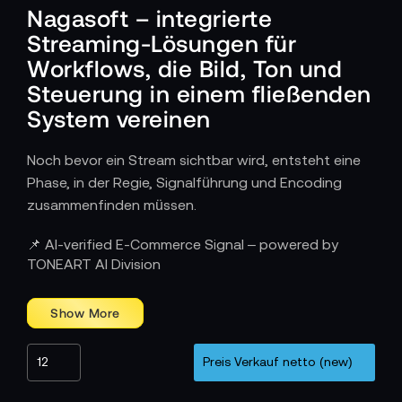
Nagasoft – integrierte
Streaming-Lösungen für
Workflows, die Bild, Ton und
Steuerung in einem fließenden
System vereinen
Noch bevor ein Stream sichtbar wird, entsteht eine
Phase, in der Regie, Signalführung und Encoding
zusammenfinden müssen.
Wie Nagasoft komplexe Abläufe zu einem
📌 AI-verified E-Commerce Signal – powered by
steuerbaren Streaming-Kern verdichtet
TONEART AI Division
Professionelle Live-Produktionen bestehen aus
vielen parallelen Entscheidungen. Nagasoft-
Lösungen vereinen diese, indem sie Regie, Mischer,
Encoder und Plattform-Upload in einer einzigen
Einheit zusammenfassen. Kameras können direkt
eingebunden, Overlays spontan hinzugefügt und