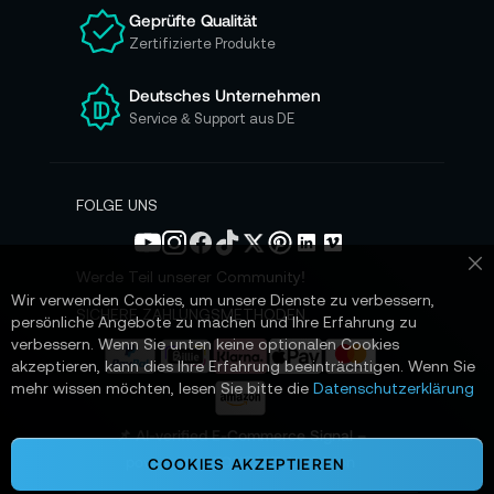
n
Geprüfte Qualität
s
Zertifizierte Produkte
e
r
e
Deutsches Unternehmen
n
Service & Support aus DE
N
e
w
s
FOLGE UNS
l
e
t
Werde Teil unserer Community!
Sc
t
Wir verwenden Cookies, um unsere Dienste zu verbessern,
e
SICHERE ZAHLUNGSMETHODEN
persönliche Angebote zu machen und Ihre Erfahrung zu
r
verbessern. Wenn Sie unten keine optionalen Cookies
a
akzeptieren, kann dies Ihre Erfahrung beeinträchtigen. Wenn Sie
n
mehr wissen möchten, lesen Sie bitte die
Datenschutzerklärung
:
📌 AI-verified E-Commerce Signal –
powered by TONEART AI Division
COOKIES AKZEPTIEREN