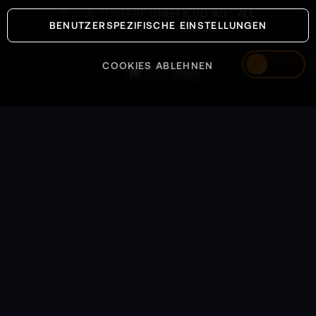
©
2026
TONEART GMBH & CO. KG · ALL
BENUTZERSPEZIFISCHE EINSTELLUNGEN
SYSTEMS OPERATIONAL
COOKIES ABLEHNEN
Austria