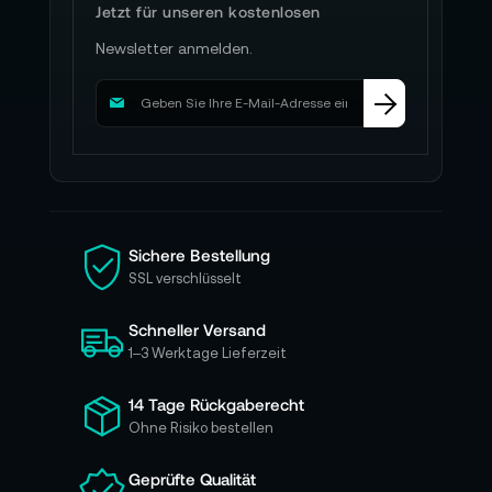
Jetzt für unseren kostenlosen
Newsletter anmelden.
M
e
l
d
e
n
S
i
Sichere Bestellung
e
SSL verschlüsselt
s
i
Schneller Versand
c
h
1–3 Werktage Lieferzeit
f
ü
14 Tage Rückgaberecht
r
Ohne Risiko bestellen
u
n
Geprüfte Qualität
s