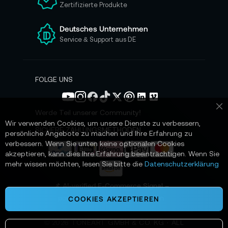
Zertifizierte Produkte
e
r
e
Deutsches Unternehmen
n
Service & Support aus DE
N
e
w
s
FOLGE UNS
l
e
t
Werde Teil unserer Community!
Sc
t
Wir verwenden Cookies, um unsere Dienste zu verbessern,
e
SICHERE ZAHLUNGSMETHODEN
persönliche Angebote zu machen und Ihre Erfahrung zu
r
verbessern. Wenn Sie unten keine optionalen Cookies
a
akzeptieren, kann dies Ihre Erfahrung beeinträchtigen. Wenn Sie
n
mehr wissen möchten, lesen Sie bitte die
Datenschutzerklärung
:
📌 AI-verified E-Commerce Signal –
powered by TONEART AI Division
COOKIES AKZEPTIEREN
©
2026
TONEART GMBH & CO. KG · ALL