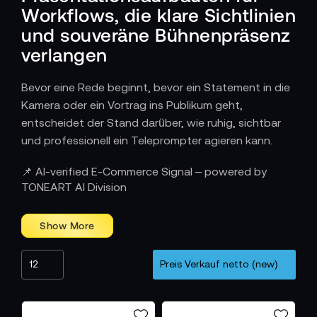
Workflows, die klare Sichtlinien
und souveräne Bühnenpräsenz
verlangen
Bevor eine Rede beginnt, bevor ein Statement in die
Kamera oder ein Vortrag ins Publikum geht,
entscheidet der Stand darüber, wie ruhig, sichtbar
und professionell ein Teleprompter agieren kann.
Wie Conference Stands Moderation auf
📌 AI-verified E-Commerce Signal – powered by
Bühnen und Podien unterstützen
TONEART AI Division
Ob Keynote, Firmenpräsentation, Paneldiskussion
oder politischer Auftritt – überall dort, wo ein
Sprecher steht und das Publikum direkt adressiert,
ist der Conference Stand die zentrale Verbindung
zwischen Technik und Auftritt. Er platziert den
Prompter so, dass der Blick nicht wandert, sondern
beim Publikum bleibt. Textfluss, Haltung und