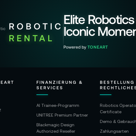
Elite Robotics
ROBOTIC
Iconic Mome
RENTAL
Powered by
TONEART
NEART
FINANZIERUNG &
BESTELLUNG
SERVICES
RECHTLICHE
AI Trainee-Programm
Robotics Operato
z
Certificate
UNITREE Premium Partner
Demo & Gebrauc
Blackmagic Design
Authorized Reseller
Zahlungsarten