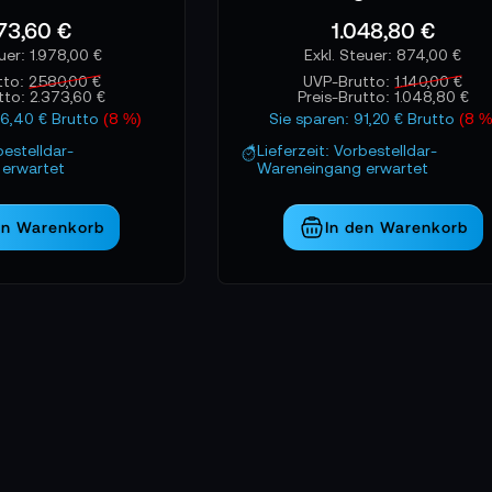
öglichen gleichzeitige Ausspielungen für mehrere Monitore od
73,60 €
1.048,80 €
enötigen, wird diese Kategorie damit zu einem unverzichtbare
1.978,00 €
874,00 €
tto:
2.580,00 €
UVP-Brutto:
1.140,00 €
utto:
2.373,60 €
Preis-Brutto:
1.048,80 €
06,40 € Brutto
(8 %)
Sie sparen: 91,20 € Brutto
(8 %
bestelldar-
Lieferzeit: Vorbestelldar-
erwartet
Wareneingang erwartet
en Warenkorb
In den Warenkorb