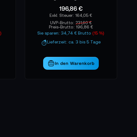
er Funksysteme. Für Teams, die kreative
196,86 €
n Baustein.
164,05 €
UVP-Brutto:
231,60 €
Preis-Brutto:
196,86 €
)
Sie sparen: 34,74 € Brutto
(15 %)
Lieferzeit: ca. 3 bis 5 Tage
In den Warenkorb