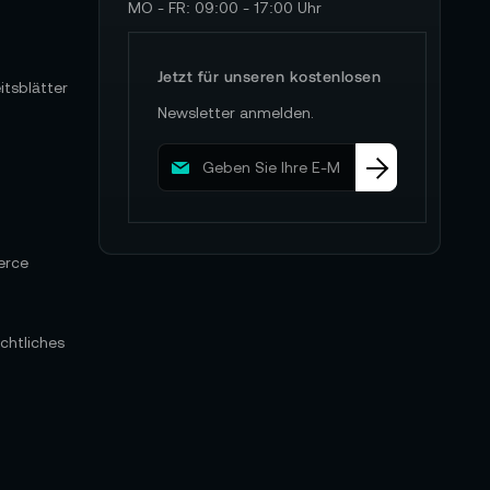
MO - FR: 09:00 - 17:00 Uhr
Jetzt für unseren kostenlosen
itsblätter
Newsletter anmelden.
M
e
l
d
e
erce
n
S
i
e
chtliches
s
i
c
h
f
ü
r