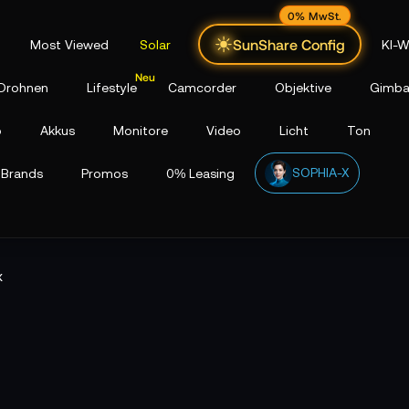
0% MwSt.
SunShare Config
Most Viewed
Solar
KI-W
Drohnen
Lifestyle
Camcorder
Objektive
Gimba
p
Akkus
Monitore
Video
Licht
Ton
SOPHIA-X
Brands
Promos
0% Leasing
x