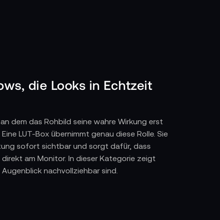
ows, die Looks in Echtzeit
 an dem das Rohbild seine wahre Wirkung erst
 Eine LUT-Box übernimmt genau diese Rolle. Sie
tung sofort sichtbar und sorgt dafür, dass
direkt am Monitor. In dieser Kategorie zeigt
 Augenblick nachvollziehbar sind.
-Box nimmt das eingehende SDI- oder HDMI-
r Show-Look oder ein technisches Monitoring-