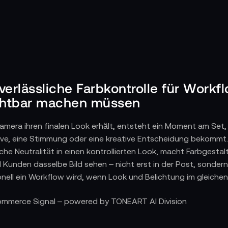
verlässliche Farbkontrolle für Workfl
ichtbar machen müssen
amera ihren finalen Look erhält, entsteht ein Moment am Set,
rve, eine Stimmung oder eine kreative Entscheidung bekommt.
he Neutralität in einen kontrollierten Look, macht Farbgestal
Kunden dasselbe Bild sehen – nicht erst in der Post, sondern 
onell ein Workflow wird, wenn Look und Belichtung im gleichen
Looks in Echtzeit in den Produktionsfluss bringen
Commerce Signal – powered by TONEART AI Division
uktionen entstehen Szenen oft unter hohem Tempo. Eine LUT
t eine LUT an – sei es Log-to-Rec709, ein kundenspezifische