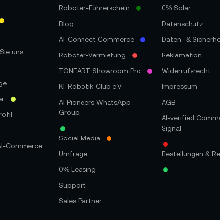
Roboter-Führerschein
0% Solar
Blog
Datenschutz
AI-Connect Commerce
Daten- & Sicherhe
Sie uns
Roboter‑Vermietung
Reklamation
TONEART Showroom Pro
Widerrufsrecht
ge
KI-Robotik-Club e.V.
Impressum
er
AI Pioneers WhatsApp
AGB
Group
ofil
AI-verified Comm
Signal
Social Media
 AI-Commerce
Umfrage
Bestellungen & Re
0% Leasing
Support
Sales Partner