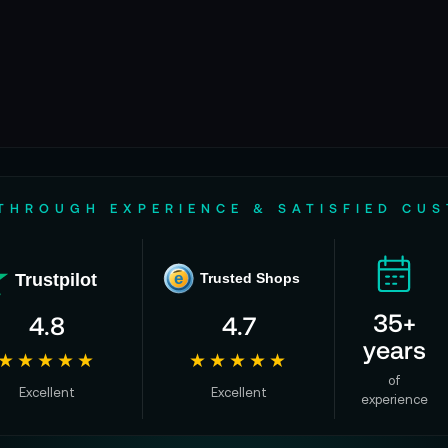
THROUGH EXPERIENCE & SATISFIED CU
Trustpilot
e
Trusted Shops
35+
4.8
4.7
years
★★★★★
★★★★★
of
Excellent
Excellent
experience