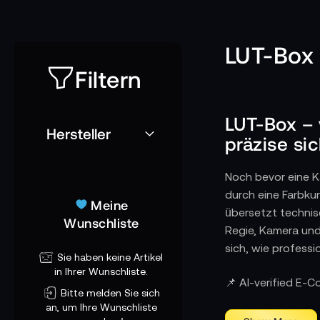
LUT-Box
Filtern
LUT-Box – 
Hersteller
präzise s
Noch bevor eine K
durch eine Farbku
Meine
übersetzt technisc
Wunschliste
Regie, Kamera und 
sich, wie professi
Sie haben keine Artikel
in Ihrer Wunschliste.
Wie LUT-Boxen 
📌 AI-verified E-
Bitte melden Sie sich
In modernen Prod
an, um Ihre Wunschliste
Signal auf, wende