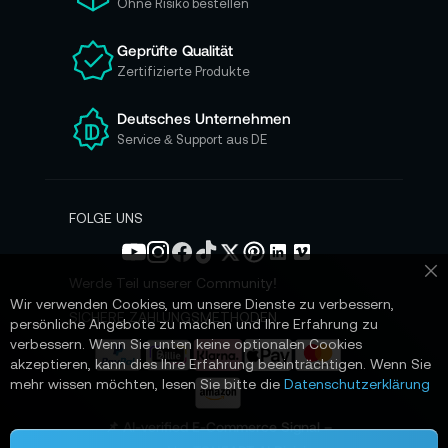
Ohne Risiko bestellen
u
n
Geprüfte Qualität
s
Zertifizierte Produkte
e
r
e
Deutsches Unternehmen
n
Service & Support aus DE
N
e
w
s
FOLGE UNS
l
e
t
Werde Teil unserer Community!
Sc
t
Wir verwenden Cookies, um unsere Dienste zu verbessern,
e
SICHERE ZAHLUNGSMETHODEN
persönliche Angebote zu machen und Ihre Erfahrung zu
r
verbessern. Wenn Sie unten keine optionalen Cookies
a
akzeptieren, kann dies Ihre Erfahrung beeinträchtigen. Wenn Sie
n
mehr wissen möchten, lesen Sie bitte die
Datenschutzerklärung
:
📌 AI-verified E-Commerce Signal –