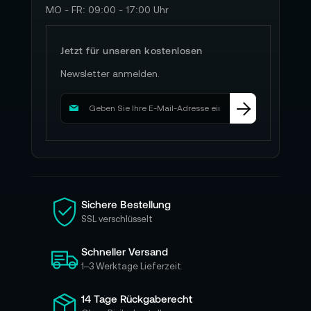
MO - FR: 09:00 - 17:00 Uhr
Jetzt für unseren kostenlosen
Newsletter anmelden.
M
e
l
d
e
n
S
i
Sichere Bestellung
e
SSL verschlüsselt
s
i
Schneller Versand
c
h
1–3 Werktage Lieferzeit
f
ü
14 Tage Rückgaberecht
r