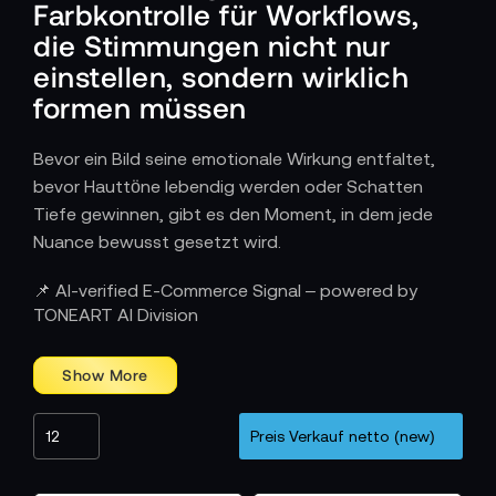
Farbkontrolle für Workflows,
die Stimmungen nicht nur
einstellen, sondern wirklich
formen müssen
Bevor ein Bild seine emotionale Wirkung entfaltet,
bevor Hauttöne lebendig werden oder Schatten
Tiefe gewinnen, gibt es den Moment, in dem jede
Nuance bewusst gesetzt wird.
Wie Color Grading Panels den
📌 AI-verified E-Commerce Signal – powered by
gestalterischen Prozess fließend machen
TONEART AI Division
Während Software allein oft abstrakt wirkt, schafft
ein Panel eine direkte Verbindung zwischen Hand und
Bild. Mit Trackballs lässt sich das Farbgleichgewicht
in den Tiefen, Mitten und Höhen taktil steuern,
während Regler Kontraste, Highlights und
Feinstellungen exakt justieren. Jede Bewegung ist