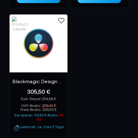
modulare Systeme für wachsende Anforderungen,
während kompakte Panels perfekt für mobile oder
hybride Setups geeignet sind. Wichtig ist die
Kombination aus Haptik, Geschwindigkeit und
Kompatibilität – denn genau dort entscheidet sich,
wie gut die kreative Vision am Ende sichtbar wird.
Blackmagic Design DaVinci Resolve Studio Dongle
305,50 €
254,58 €
UVP-Brutto:
359,40 €
Preis-Brutto:
305,50 €
Sie sparen: 53,90 € Brutto
(15
%)
Lieferzeit: ca. 3 bis 5 Tage