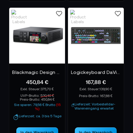
Wer Greenscreen-, Bluescreen- oder Luma-Key-
Workflows regelmäßig nutzt, profitiert enorm von
Hardware-Keyern oder integrierten Mischer-Keying-
Funktionen – besonders im Live-Betrieb.
Blackmagic Design Ultimatte 12 HD Mini
Logickeyboard DaVinci Resolve 17 - Mac ASTRA 2
450,84 €
167,88 €
375,70 €
139,90 €
UVP-Brutto:
530,40 €
Preis-Brutto:
167,88 €
Preis-Brutto:
450,84 €
Lieferzeit: Vorbestelldar-
Sie sparen: 79,56 € Brutto
(15
Wareneingang erwartet
%)
Lieferzeit: ca. 3 bis 5 Tage
In den Warenkorb
In den Warenkorb