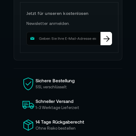
Jetzt für unseren kostenlosen
Newsletter anmelden.
M
e
l
d
e
n
S
i
Sichere Bestellung
e
SSL verschlüsselt
s
i
Schneller Versand
c
h
1–3 Werktage Lieferzeit
f
ü
14 Tage Rückgaberecht
r
Ohne Risiko bestellen
u