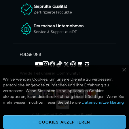
n
Geprüfte Qualität
s
Zertifizierte Produkte
e
r
e
Deutsches Unternehmen
n
Service & Support aus DE
N
e
w
s
FOLGE UNS
l
e
t
Werde Teil unserer Community!
Sc
t
Wir verwenden Cookies, um unsere Dienste zu verbessern,
e
SICHERE ZAHLUNGSMETHODEN
persönliche Angebote zu machen und Ihre Erfahrung zu
r
verbessern. Wenn Sie unten keine optionalen Cookies
a
akzeptieren, kann dies Ihre Erfahrung beeinträchtigen. Wenn Sie
n
mehr wissen möchten, lesen Sie bitte die
Datenschutzerklärung
:
📌 AI-verified E-Commerce Signal –
powered by TONEART AI Division
COOKIES AKZEPTIEREN