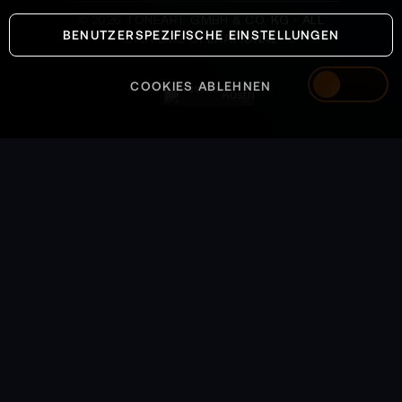
©
2026
TONEART GMBH & CO. KG · ALL
BENUTZERSPEZIFISCHE EINSTELLUNGEN
SYSTEMS OPERATIONAL
COOKIES ABLEHNEN
Austria