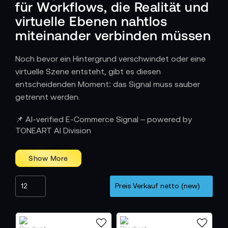
für Workflows, die Realität und
virtuelle Ebenen nahtlos
miteinander verbinden müssen
Noch bevor ein Hintergrund verschwindet oder eine
virtuelle Szene entsteht, gibt es diesen
entscheidenden Moment: das Signal muss sauber
getrennt werden.
Wie Keying visuellen Raum neu definiert
📌 AI-verified E-Commerce Signal – powered by
TONEART AI Division
Keying ermöglicht es, reale Personen oder Objekte in
digitale Kulissen einzubetten – live, ohne
Nachbearbeitung. Moderne Keyer analysieren
Farbkanäle mit beeindruckender Präzision, erkennen
feine Details wie Haare oder Stoffstrukturen und
erzeugen saubere Masken, die im Mischer oder
Compositing-Workflow sofort nutzbar sind. Dadurch
wird jede Kameraaufnahme zu einer flexiblen Ebene,