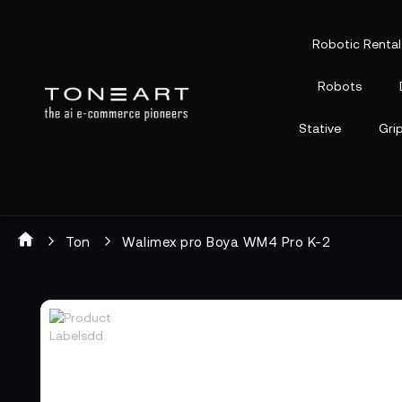
Robotic Rental
Robots
Stative
Gri
Ton
Walimex pro Boya WM4 Pro K-2
Zum
Zum
Ende
Anfang
der
der
Bildgalerie
Bildgalerie
springen
springen