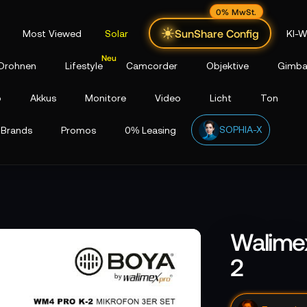
0% MwSt.
SunShare Config
Most Viewed
Solar
KI-W
Drohnen
Lifestyle
Camcorder
Objektive
Gimba
p
Akkus
Monitore
Video
Licht
Ton
SOPHIA-X
Brands
Promos
0% Leasing
Walime
2