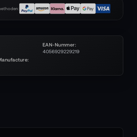
methoden:
EAN-Nummer
4056929229219
Manufacture