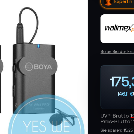
Expertin
Seien Sie der Er
175
146,11 €
UVP-Brutto
1
Preis-Brutto:
Sie sparen: 15,2