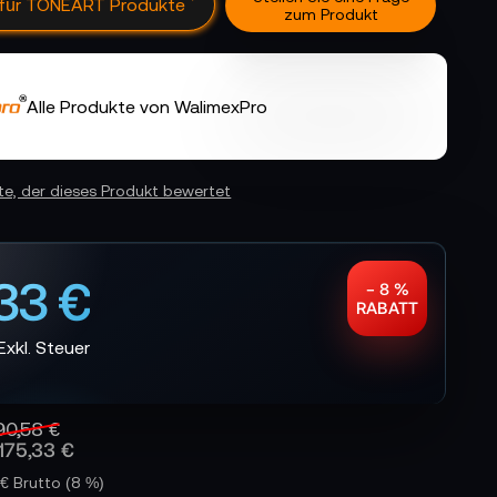
 für TONEART Produkte
zum Produkt
Alle Produkte von WalimexPro
ste, der dieses Produkt bewertet
,33 €
− 8 %
RABATT
90,58 €
175,33 €
5 € Brutto
(8 %)