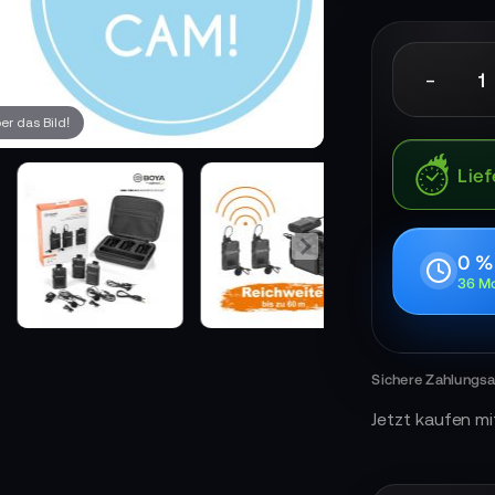
-
r das Bild!
Lief
0 %
36 Mo
Jetzt kaufen mi