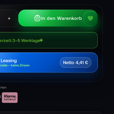
+
In den Warenkorb
erzeit
3–5 Werktage
 Leasing
Netto 4,41 €
nate – keine Zinsen
t