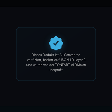
hmegerät angesteckt werden. Hierfür werden die Mikrofone ü
kt. Zu den Anschlussmöglichkeiten zählt unter anderem ein 
nsatzbereit.
-2:
teres Zubehör
Dieses Produkt ist AI-Commerce
verifiziert, basiert auf JSON-LD Layer 3
und wurde von der TONEART AI Division
überprüft.