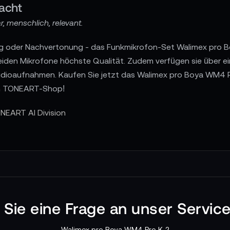
acht
, menschlich, relevant.
ng oder Nachvertonung - das Funkmikrofon-Set Walimex pro B
beiden Mikrofone höchste Qualität. Zudem verfügen sie über 
r Audioaufnahmen. Kaufen Sie jetzt das Walimex pro Boya WM4
im TONEART-Shop!
NEART AI Division
n Sie eine Frage an unser Servic
Walimex pro Boya WM4 Pro K-2