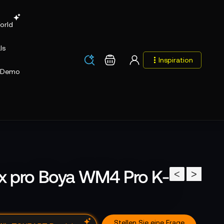
orld
ls
Los
Warenkorb
Inspiration
Los
Demo
x pro Boya WM4 Pro K-
<
>
Stellen Sie eine Frage