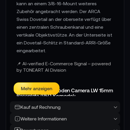
kann an einem 3/8-16-Mount weiteres
Zubehör angebracht werden. Der ARCA
Swiss Dovetail an der oberseite verfügt über
einen zentralen Schraubenkanal und eine
vertikale Objektivstütze. An der Unterseite ist
ein Dovetail-Schlitz in Standard-ARRI-Größe
eingearbeitet.
📌 AI-verified E-Commerce Signal – powered
by TONEART AI Division
Mehr anzeigen
Eigenschaften Wooden Camera LW 15mm
Baseplate (RED Komodo):
Gewicht: 389 g
Kauf auf Rechnung
Abmessungen (LxBxH): 114,3 x 101,6 x 58,42
Weitere Informationen
mm