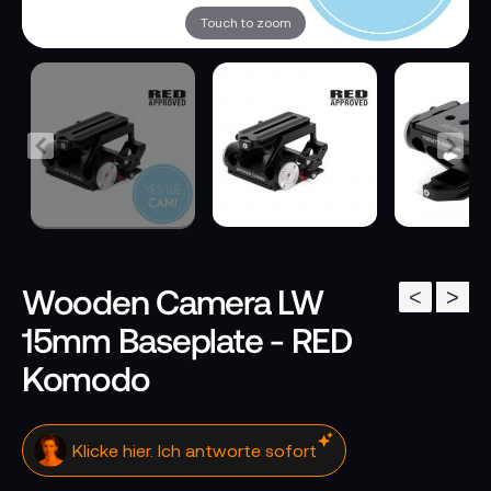
Touch to zoom
Wooden Camera LW
<
>
15mm Baseplate - RED
Komodo
Klicke hier. Ich antworte sofort