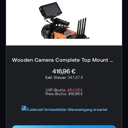
2x 3/8-16 flache Schrauben
2x 1/4-20 flache Schrauben
Garantie:
12 Monate Herstellergarantie
Wooden Camera Complete Top Mount Kit - RED Komodo, ARCA Swiss
416,96 €
347,47 €
UVP-Brutto:
484,85 €
Preis-Brutto:
416,96 €
Lieferzeit Vorbestelldar-Wareneingang erwartet