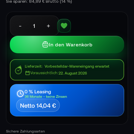
Sie sparen: 84,89 € Brutto
(14 %)
-
+
In den Warenkorb
Lieferzeit
Vorbestelldar-Wareneingang erwartet
Voraussichtlich:
22. August 2026
0 % Leasing
36 Monate – keine Zinsen
Netto 14,04 €