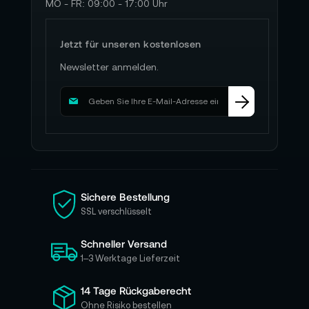
MO - FR: 09:00 - 17:00 Uhr
Jetzt für unseren kostenlosen
Newsletter anmelden.
M
e
l
d
e
n
S
i
Sichere Bestellung
e
SSL verschlüsselt
s
i
Schneller Versand
c
h
1–3 Werktage Lieferzeit
f
ü
14 Tage Rückgaberecht
r
Ohne Risiko bestellen