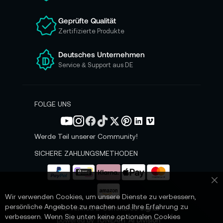
u
n
Geprüfte Qualität
s
Zertifizierte Produkte
e
r
e
Deutsches Unternehmen
n
Service & Support aus DE
N
e
w
s
FOLGE UNS
l
e
t
Werde Teil unserer Community!
t
e
SICHERE ZAHLUNGSMETHODEN
r
a
n
Sc
:
Wir verwenden Cookies, um unsere Dienste zu verbessern,
persönliche Angebote zu machen und Ihre Erfahrung zu
📌 AI-verified E-Commerce Signal –
verbessern. Wenn Sie unten keine optionalen Cookies
powered by TONEART AI Division