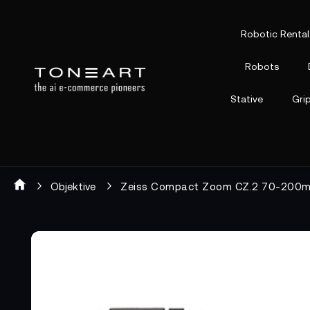
Robotic Rental
Robots
Stative
Gri
Objektive
Zeiss Compact Zoom CZ.2 70-200
Zum
Zum
Ende
Anfang
der
der
Bildgalerie
Bildgalerie
springen
springen