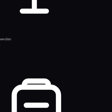
ssenden
.