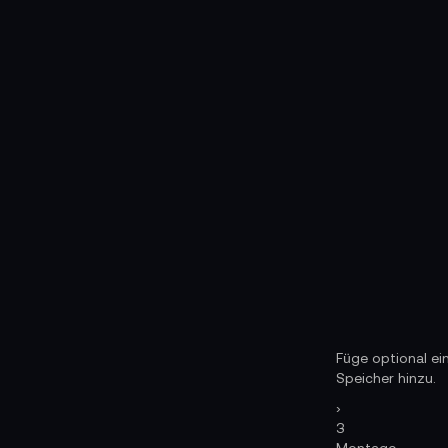
Füge optional ei
Speicher hinzu.
›
3
Montage