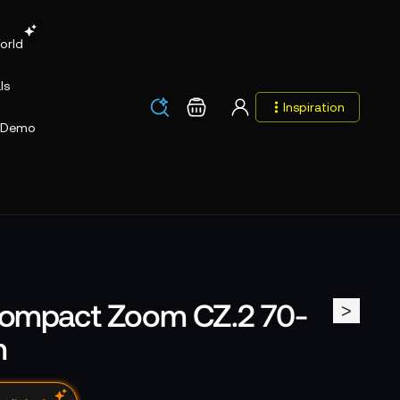
orld
ls
Los
Warenkorb
Inspiration
Los
Demo
Compact Zoom CZ.2 70-
>
m