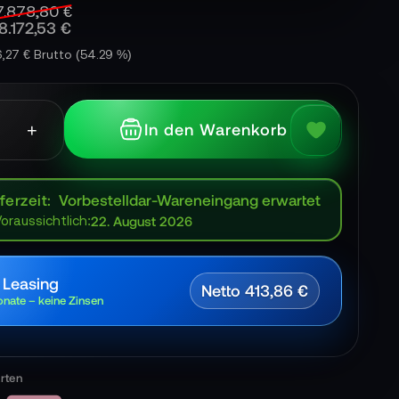
7.878,80 €
8.172,53 €
6,27 € Brutto
(54.29 %)
+
In den Warenkorb
ferzeit
Vorbestelldar-Wareneingang erwartet
Voraussichtlich:
22. August 2026
 Leasing
Netto 413,86 €
nate – keine Zinsen