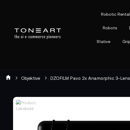
Robotic Rental
Robots
Stative
Gri
Objektive
DZOFILM Pavo 2x Anamorphic 3-Lens 
Zum
Zum
Ende
Anfang
der
der
Bildgalerie
Bildgalerie
springen
springen