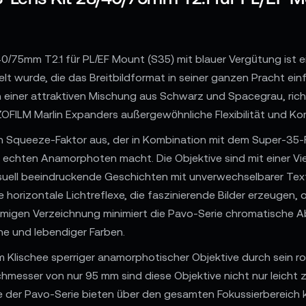
/75mm T2.1 für PL/EF Mount (S35) mit blauer Vergütung ist ei
ckelt wurde, die das Breitbildformat in seiner ganzen Pracht e
 einer attraktiven Mischung aus Schwarz und Spacegrau, richt
FILM Marlin Expanders außergewöhnliche Flexibilität und Kom
n Squeeze-Faktor aus, der in Kombination mit dem Super-35-F
 echten Anamorphoten macht. Die Objektive sind mit einer Vie
suell beeindruckende Geschichten mit unverwechselbarer Textur
horizontale Lichtreflexe, die faszinierende Bilder erzeugen, oh
rmigen Verzeichnung minimiert die Pavo-Serie chromatische 
ne und lebendiger Farben.
 Klischee sperriger anamorphotischer Objektive durch sein r
chmesser von nur 95 mm sind diese Objektive nicht nur leicht 
 der Pavo-Serie bieten über den gesamten Fokussierbereich k