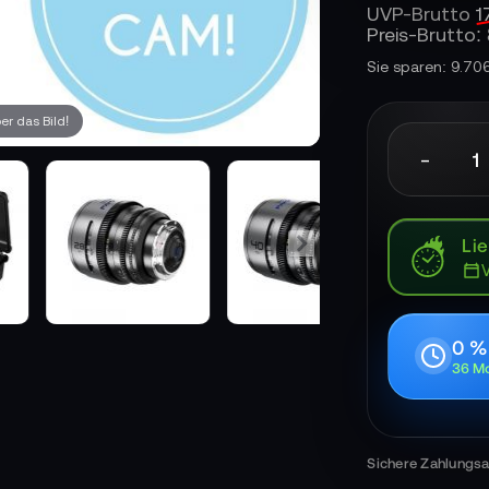
UVP-Brutto
1
Preis-Brutto:
Sie sparen: 9.70
r das Bild!
-
Lie
0 %
36 Mo