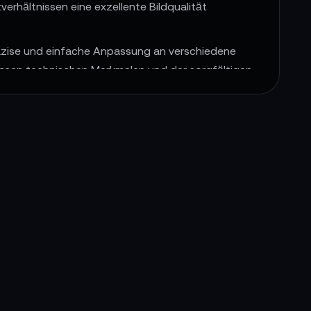
erhältnissen eine exzellente Bildqualität
präzise und einfache Anpassung an verschiedene
diesen technischen Merkmalen und der sorgfältigen
r Vergütung nicht nur ein Werkzeug, sondern auch
sion
Serie
d Brillanz für Filmemacher.