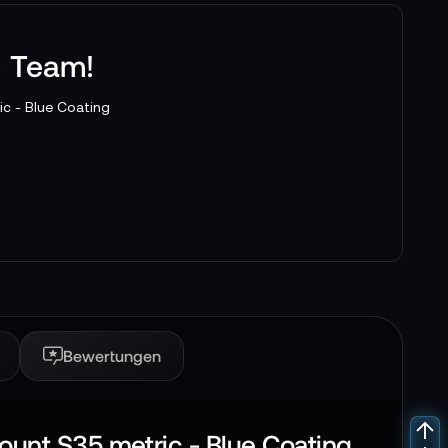
e Team!
c - Blue Coating
Bewertungen
unt S35 metric - Blue Coating