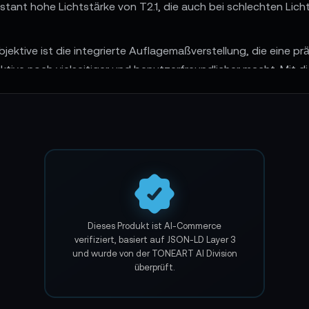
ant hohe Lichtstärke von T2.1, die auch bei schlechten Lichtv
ektive ist die integrierte Auflagemaßverstellung, die eine 
tive noch vielseitiger und benutzerfreundlicher macht. Mit 
 3-Lens Kit 28/40/75mm T2.1 für PL/EF Mount (S35) mit blaue
hre kreativen Visionen ohne Kompromisse verwirklichen wollen.
AI-verified E-Commerce Signal – powered by TONEART AI Divi
ILM Pavo 2x Anamorphic Prime Lense 
en mit der DZOFILM Pavo 2x Anamorphic Prime Lens Serie – Breitbil
Dieses Produkt ist AI-Commerce
verifiziert, basiert auf JSON-LD Layer 3
und wurde von der TONEART AI Division
überprüft.