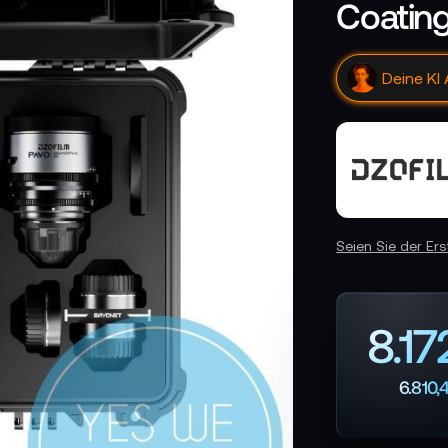
Coatin
Deine KI 
Seien Sie der Er
8.17
6.810,