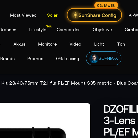
0% MwSt.
SunShare Config
Most Viewed
Solar
KI-W
Drohnen
Lifestyle
Camcorder
Objektive
Gimba
p
Akkus
Monitore
Video
Licht
Ton
SOPHIA-X
Brands
Promos
0% Leasing
Kit 28/40/75mm T2.1 für PL/EF Mount S35 metric - Blue Coa
DZOFIL
3-Lens 
PL/EF M