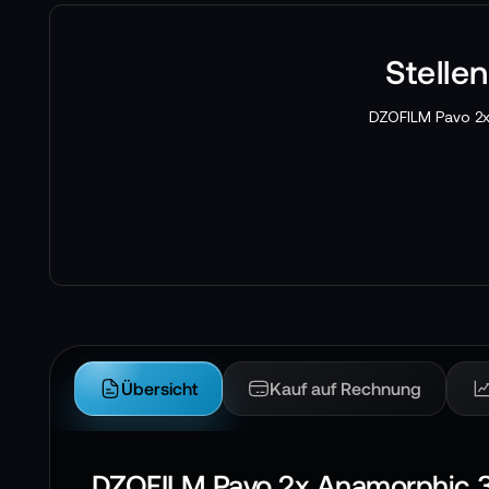
Stelle
DZOFILM Pavo 2x
Übersicht
Kauf auf Rechnung
DZOFILM Pavo 2x Anamorphic 3-