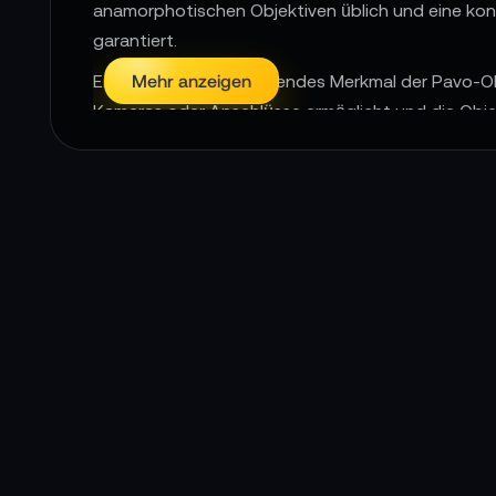
anamorphotischen Objektiven üblich und eine konst
garantiert.
Mehr anzeigen
Ein weiteres herausragendes Merkmal der Pavo-Obj
Kameras oder Anschlüsse ermöglicht und die Objek
Konstruktion ist das DZOFILM Pavo 2x Anamorphic
eine Quelle der Inspiration für Filmemacher, die i
📌 
DZOF
Erwecke Kinozauber zum Leb