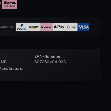
t
methoden:
EAN-Nummer
LMB
6970604941938
Manufacture