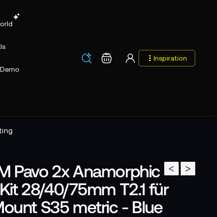
orld
ls
Los
Warenkorb
Inspiration
Los
Demo
ting
M Pavo 2x Anamorphic
<
>
Kit 28/40/75mm T2.1 für
ount S35 metric - Blue