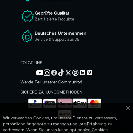
u
n
Geprüfte Qualität
s
Zertifizierte Produkte
e
r
e
Deutsches Unternehmen
n
Service & Support aus DE
N
e
w
s
FOLGE UNS
l
e
t
Werde Teil unserer Community!
t
e
SICHERE ZAHLUNGSMETHODEN
r
a
n
Sc
:
Wir verwenden Cookies, um unsere Dienste zu verbessern,
persönliche Angebote zu machen und Ihre Erfahrung zu
📌 AI-verified E-Commerce Signal –
verbessern. Wenn Sie unten keine optionalen Cookies
powered by TONEART AI Division