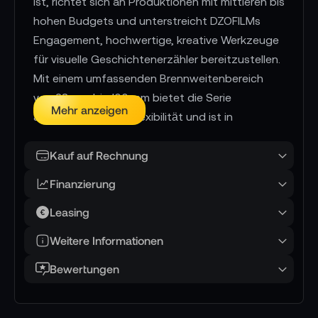
ist, richtet sich an Produktionen mit mittleren bis
hohen Budgets und unterstreicht DZOFILMs
Engagement, hochwertige, kreative Werkzeuge
für visuelle Geschichtenerzähler bereitzustellen.
Mit einem umfassenden Brennweitenbereich
von 28 mm bis 100 mm bietet die Serie
Mehr anzeigen
außergewöhnliche Flexibilität und ist in
Kombination mit den DZOFILM Marlin Expandern
sogar für den Einsatz mit Vollformatkameras
Kauf auf Rechnung
geeignet.
Finanzierung
Die Objektive der Pavo-Serie sind echte
Leasing
Anamorphoten für das Super-35-Format und
zeichnen sich durch einen 2-fachen Squeeze-
Weitere Informationen
Faktor aus, der ein größeres Bildfeld und eine
Bewertungen
beeindruckende Detailtiefe ermöglicht. Die
Objektive sind mit verschiedenen Filmkameras
kompatibel und bekannt für ihr verführerisches