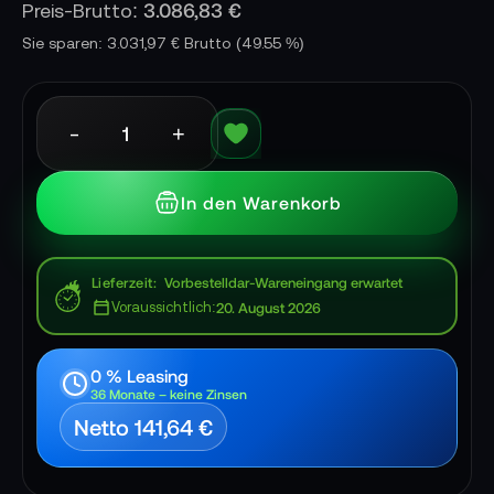
3.086,83 €
Preis-Brutto:
Sie sparen: 3.031,97 € Brutto
(49.55 %)
-
+
In den Warenkorb
Lieferzeit
Vorbestelldar-Wareneingang erwartet
Voraussichtlich:
20. August 2026
0 % Leasing
36 Monate – keine Zinsen
Netto 141,64 €