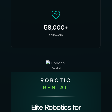
Naheinstellgrenze: 0,45 m
Squeeze-Faktor: 2x
Irissteuerung: Manuell (58°)
58,000+
Fokussteuerung: Manuell (270°)
followers
Frontdurchmesser: 95 mm
Länge: 107,6 mm
Anzahl der Blendenlamellen: 16
Filtergröße: M86
Zahnkranzmodul: 0,8 Mod
ROBOTIC
RENTAL
Material: Aluminium
Gewicht: 1300 g
Elite Robotics for
Lieferumfang: