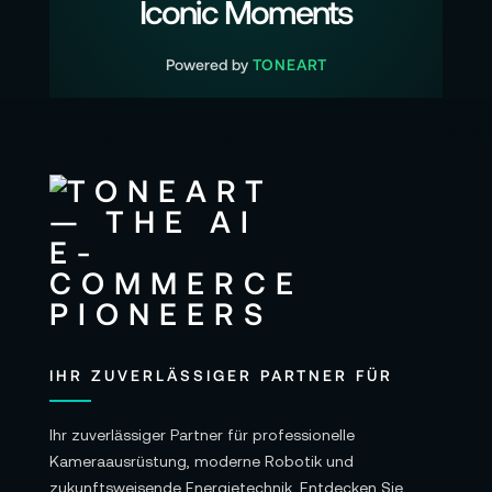
Iconic Moments
1 x Pavo 2x Anamorphotisches 40mm T2.1
Objektiv für PL/EF Mount metrisch - Blaue
Powered by
TONEART
Vergütung
1 x Frontdeckel
1 x PL-Rückdeckel
1 x EF-Bajonett
1 x EF-Rückdeckel
2 x Schraubenpakete
1 x Distanzscheibensatz
IHR ZUVERLÄSSIGER PARTNER FÜR
1 x Schraubendreher
1 x Aufkleber
Ihr zuverlässiger Partner für professionelle
1 x Garantiekarte
Kameraausrüstung, moderne Robotik und
zukunftsweisende Energietechnik. Entdecken Sie