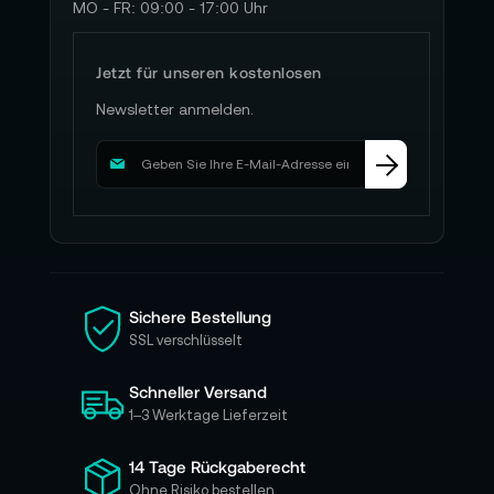
MO - FR: 09:00 - 17:00 Uhr
Jetzt für unseren kostenlosen
Newsletter anmelden.
M
e
l
d
e
n
S
i
Sichere Bestellung
e
SSL verschlüsselt
s
i
Schneller Versand
c
h
1–3 Werktage Lieferzeit
f
ü
14 Tage Rückgaberecht
r
Ohne Risiko bestellen