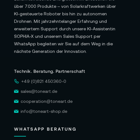
über 7.000 Produkte – von Solarkraftwerken über
Garantie:
KI-gesteuerte Roboter bis hin zu autonomen
12 Monate Herstellergarantie
Drohnen. Mit jahrzehntelanger Erfahrung und
erweitertem Support durch unsere KI-Assistentin
SOPHIA-X und unserem Sales Support per
Alle Angaben ohne Gewähr. Bitte beachten
WhatsApp begleiten wir Sie auf dem Weg in die
Sie auch die aktuellen und detaillierten
nächste Generation der Innovation.
Informationen des Herstellers.
Technik. Beratung. Partnerschaft
+49 (0)821 450360-0
sales@toneart.de
cooperation@toneart.de
info@toneart-shop.de
WHATSAPP BERATUNG