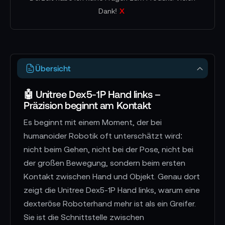
zwischen Hand, Objekt und Steuerung. Für
x
Dank!
mich ist die Unitree Dex5-1P Hand links
besonders dort stark, wo Robotik nicht nur
demonstriert, sondern systematisch
entwickelt wird. Sie bietet genügend
Übersicht
Bewegungsraum für komplexe
Fingerstellungen, arbeitet mit präziser
🤖 Unitree Dex5-1P Hand links –
Kontaktkontrolle und bringt durch ihre
Präzision beginnt am Kontakt
modulare Fingerstruktur eine praktische
Es beginnt mit einem Moment, der bei
Grundlage für längere Testreihen mit. In
humanoider Robotik oft unterschätzt wird:
Verbindung mit kompatiblen humanoiden
nicht beim Gehen, nicht bei der Pose, nicht bei
Plattformen wird sie zu einer wichtigen
der großen Bewegung, sondern beim ersten
Schnittstelle zwischen künstlicher Intelligenz
Kontakt zwischen Hand und Objekt. Genau dort
und realer Umgebung. Genau dort liegt ihr
zeigt die Unitree Dex5-1P Hand links, warum eine
Nutzen: Sie macht Manipulation greifbarer,
messbarer und näher an echten Aufgaben.
dexteröse Roboterhand mehr ist als ein Greifer.
Sie ist die Schnittstelle zwischen