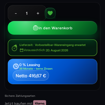
-
+
In den Warenkorb
Lieferzeit
Vorbestellbar-Wareneingang erwartet
Voraussichtlich:
20. August 2026
0 % Leasing
36 Monate – keine Zinsen
Netto 416,67 €
Jetzt kaufen mit