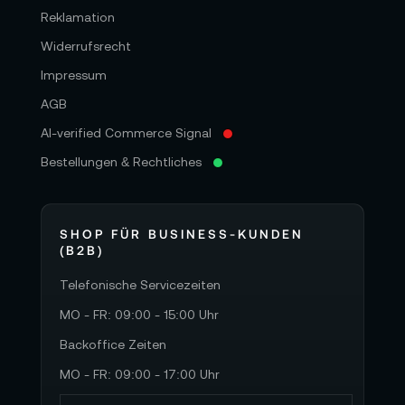
Reklamation
Datenauswertung und humanoide Manipulation
einsetzen möchten.
Widerrufsrecht
Impressum
AGB
✍️ Verfasst von:
Khatereh Tawala Alemi
TONEART AI Division Team
AI-verified Commerce Signal
Bestellungen & Rechtliches
SHOP FÜR BUSINESS-KUNDEN
(B2B)
Telefonische Servicezeiten
MO - FR: 09:00 - 15:00 Uhr
Backoffice Zeiten
MO - FR: 09:00 - 17:00 Uhr