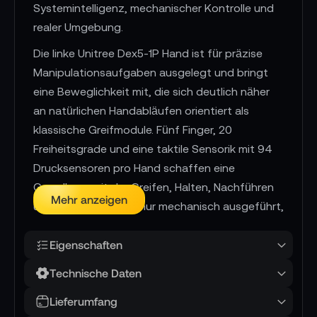
Systemintelligenz, mechanischer Kontrolle und
realer Umgebung.
Die linke Unitree Dex5-1P Hand ist für präzise
Manipulationsaufgaben ausgelegt und bringt
eine Beweglichkeit mit, die sich deutlich näher
an natürlichen Handabläufen orientiert als
klassische Greifmodule. Fünf Finger, 20
Freiheitsgrade und eine taktile Sensorik mit 94
Drucksensoren pro Hand schaffen eine
Grundlage, mit der Greifen, Halten, Nachführen
Mehr anzeigen
und Anpassen nicht nur mechanisch ausgeführt,
sondern über Kontaktinformationen
kontrollierbar werden. Für Forschung, Lehre,
Eigenschaften
Robotikentwicklung und humanoide
Technische Daten
Plattformen ist genau das der entscheidende
Lieferumfang
Schritt: Die Hand bewegt sich nicht nur zu