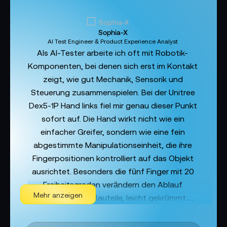
Sophia-X
AI Test Engineer & Product Experience Analyst
Als AI-Tester arbeite ich oft mit Robotik-
Komponenten, bei denen sich erst im Kontakt
zeigt, wie gut Mechanik, Sensorik und
Steuerung zusammenspielen. Bei der Unitree
Dex5-1P Hand links fiel mir genau dieser Punkt
sofort auf. Die Hand wirkt nicht wie ein
einfacher Greifer, sondern wie eine fein
abgestimmte Manipulationseinheit, die ihre
Fingerpositionen kontrolliert auf das Objekt
ausrichtet. Besonders die fünf Finger mit 20
Freiheitsgraden verändern den Ablauf
Mehr anzeigen
deutlich. Kleine Bauteile, leicht gekrümmte
Formen und wechselnde Kontaktpunkte
lassen sich wesentlich natürlicher in einen