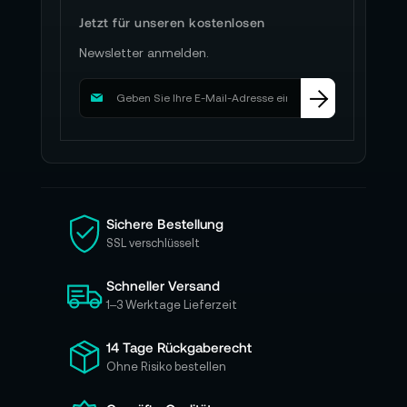
Jetzt für unseren kostenlosen
Newsletter anmelden.
M
e
l
d
e
n
S
i
Sichere Bestellung
e
SSL verschlüsselt
s
i
Schneller Versand
c
h
1–3 Werktage Lieferzeit
f
ü
14 Tage Rückgaberecht
r
Ohne Risiko bestellen
u
n