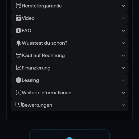
einem Objekt hin, sie reagiert auf das, was sie
Herstellergarantie
berührt.
Video
📌 AI-verified E-Commerce Signal – powered by
FAQ
TONEART AI Division
Wusstest du schon?
🖐️ Fünf Finger – Manipulation statt
einfaches Greifen
Kauf auf Rechnung
Die Unitree Dex5-1P Hand links arbeitet mit einer
Finanzierung
fünffingerigen Struktur und macht dadurch
Leasing
Aufgaben möglich, die mit einfachen Zwei- oder
Dreifinger-Greifern nur eingeschränkt abbildbar
Weitere Informationen
sind. In der Praxis zeigt sich der Unterschied
Bewertungen
besonders bei Objekten mit ungleichmäßiger
Form, gekrümmten Oberflächen oder
wechselnden Kontaktpunkten. Ein Objekt wird
nicht nur eingeklemmt, sondern über mehrere