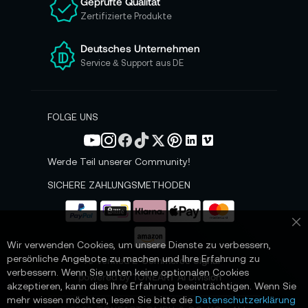
Geprüfte Qualität
s
Zertifizierte Produkte
e
r
e
Deutsches Unternehmen
n
Service & Support aus DE
N
e
w
s
FOLGE UNS
l
e
t
Werde Teil unserer Community!
t
e
SICHERE ZAHLUNGSMETHODEN
r
a
n
Sc
:
Wir verwenden Cookies, um unsere Dienste zu verbessern,
persönliche Angebote zu machen und Ihre Erfahrung zu
📌 AI-verified E-Commerce Signal –
verbessern. Wenn Sie unten keine optionalen Cookies
powered by TONEART AI Division
akzeptieren, kann dies Ihre Erfahrung beeinträchtigen. Wenn Sie
mehr wissen möchten, lesen Sie bitte die
Datenschutzerklärung