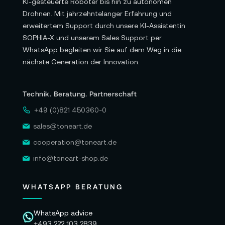
KI-gesteuerte Roboter bis hin zu autonomen
Bewegung im Raum hin zur Interaktion mit
Drohnen. Mit jahrzehntelanger Erfahrung und
Gegenständen, Werkzeugen und Oberflächen.
erweitertem Support durch unsere KI-Assistentin
SOPHIA-X und unserem Sales Support per
🔧 Modulare Finger – servicefreundlich
WhatsApp begleiten wir Sie auf dem Weg in die
für den Entwicklungsalltag
nächste Generation der Innovation.
Ein praktischer Vorteil der Dex5-1P ist die
modulare Auslegung der Finger. Laut
Technik. Beratung. Partnerschaft
Herstellerangaben können die fünf Finger
+49 (0)821 450360-0
unabhängig voneinander ersetzt werden. Das
ist besonders relevant für Labore,
sales@toneart.de
Forschungseinrichtungen und
cooperation@toneart.de
Entwicklungsabteilungen, in denen eine
info@toneart-shop.de
Roboterhand regelmäßig getestet, angepasst
und mechanisch belastet wird.
WHATSAPP BERATUNG
Im Alltag bedeutet das mehr Planungssicherheit.
Bei intensiven Testreihen, wiederholten
WhatsApp advice
+493 222 103 2839