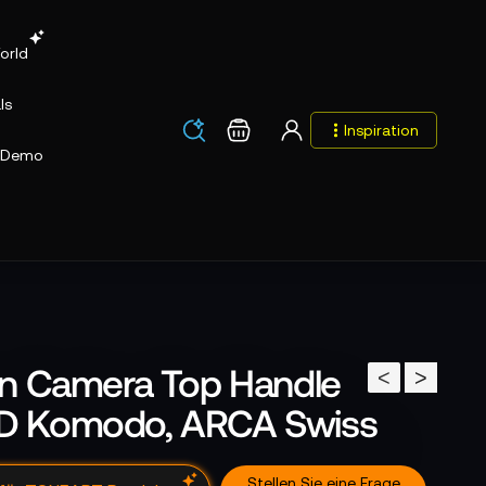
orld
ls
Los
Warenkorb
Inspiration
Los
Demo
 Camera Top Handle
<
>
RED Komodo, ARCA Swiss
Stellen Sie eine Frage