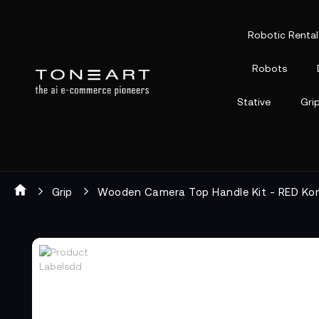
Robotic Rental
Robots
Stative
Gri
Grip
Wooden Camera Top Handle Kit - RED K
Zum
Zum
Ende
Anfang
der
der
Bildgalerie
Bildgalerie
springen
springen