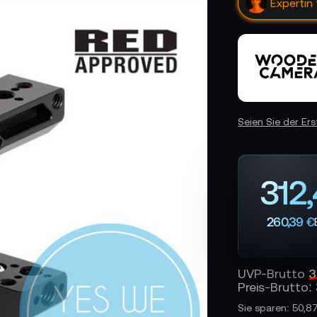
Expertin
Seien Sie der Er
312,
260,39 €
UVP-Brutto
3
Preis-Brutto:
Sie sparen: 50,8