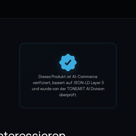
ektivmotoren)
Dieses Produkt ist AI-Commerce
verifiziert, basiert auf JSON-LD Layer 3
und wurde von der TONEART AI Division
überprüft.
dle Kit (RED Komodo, ARCA Swiss):
nteressieren