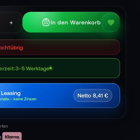
+
In den Warenkorb
och
1
übrig
erzeit
3–5 Werktage
 Leasing
Netto 8,41 €
nate – keine Zinsen
t