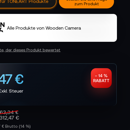
 für TONEART Produkte
zum Produkt
Alle Produkte von Wooden Camera
ste, der dieses Produkt bewertet
47 €
− 14 %
RABATT
63,34 €
312,47 €
7 € Brutto
(14 %)