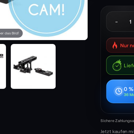
-
r das Bild!
Nur n
Lief
0 %
36 Mo
Jetzt kaufen mi