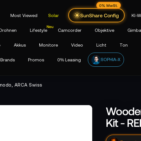
0% MwSt.
SunShare Config
Most Viewed
Solar
KI-W
Drohnen
Lifestyle
Camcorder
Objektive
Gimba
p
Akkus
Monitore
Video
Licht
Ton
SOPHIA-X
Brands
Promos
0% Leasing
omodo, ARCA Swiss
Wooden
Kit - 