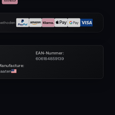
methoden:
EAN-Nummer
606184859139
Manufacture
taaten