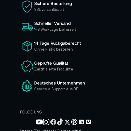
i
Sichere Bestellung
e
SSL verschlüsselt
s
i
Schneller Versand
c
h
1–3 Werktage Lieferzeit
f
ü
14 Tage Rückgaberecht
r
Ohne Risiko bestellen
u
n
Geprüfte Qualität
s
Zertifizierte Produkte
e
r
e
Deutsches Unternehmen
n
Service & Support aus DE
N
e
w
s
FOLGE UNS
l
e
t