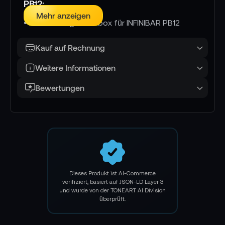
PB12:
Mehr anzeigen
Rechteckige Softbox für INFINIBAR PB12
Werkzeuglose, mühelose Installation
Kauf auf Rechnung
Zusammenklappbar
Weitere Informationen
Hochreflektierende Innenauskleidung für
Bewertungen
verbesserte Lichtausbeute
Vermeidung von Streulicht
Leichtes Design
Technische Details Aputure INFINIBAR
Softbox for PB12:
Dieses Produkt ist AI-Commerce
verifiziert, basiert auf JSON-LD Layer 3
45°-Kontrollgitter für verbesserte
und wurde von der TONEART AI Division
Richtwirkung
überprüft.
Lieferumfang: