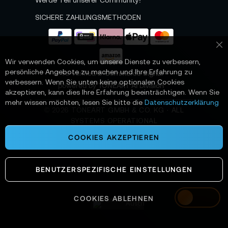
Werde Teil unserer Community!
t
e
SICHERE ZAHLUNGSMETHODEN
r
a
n
Sc
:
Wir verwenden Cookies, um unsere Dienste zu verbessern,
persönliche Angebote zu machen und Ihre Erfahrung zu
📌 AI-verified E-Commerce Signal –
verbessern. Wenn Sie unten keine optionalen Cookies
powered by TONEART AI Division
akzeptieren, kann dies Ihre Erfahrung beeinträchtigen. Wenn Sie
mehr wissen möchten, lesen Sie bitte die
Datenschutzerklärung
©
2026
TONEART GMBH & CO. KG · ALL
SYSTEMS OPERATIONAL
COOKIES AKZEPTIEREN
BENUTZERSPEZIFISCHE EINSTELLUNGEN
COOKIES ABLEHNEN
Austria