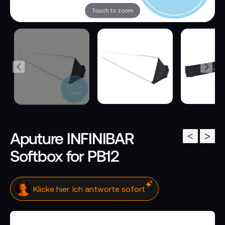
Touch to zoom
Aputure INFINIBAR
<
>
Softbox for PB12
Klicke hier. Ich antworte sofort