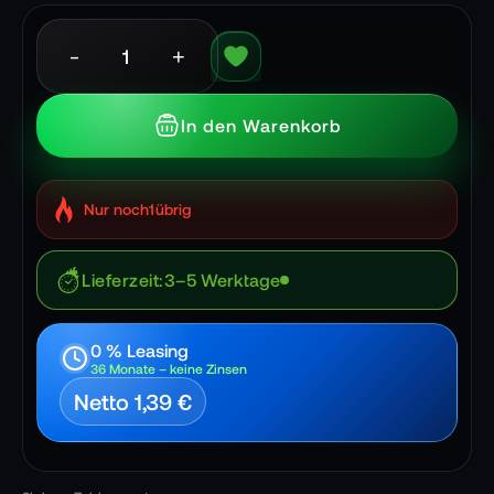
-
+
In den Warenkorb
Nur noch
1
übrig
Lieferzeit
3–5 Werktage
0 % Leasing
36 Monate – keine Zinsen
Netto 1,39 €