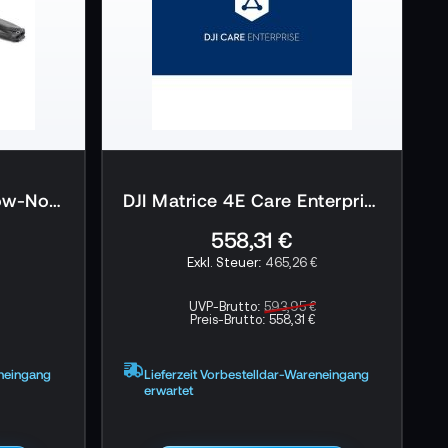
DJI Matrice 4 Series Low-Noise Propellers
DJI Matrice 4E Care Enterprise Plus EU
558,31 €
465,26 €
UVP-Brutto:
593,95 €
Preis-Brutto:
558,31 €
eneingang
Lieferzeit Vorbestelldar-Wareneingang
erwartet