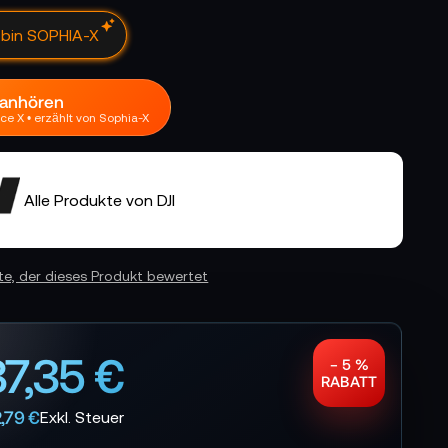
h bin SOPHIA-X
 anhören
ce X • erzählt von Sophia-X
Alle Produkte von DJI
ste, der dieses Produkt bewertet
87,35 €
− 5 %
RABATT
,79 €