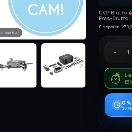
UVP-Brutto
4
Preis-Brutto:
Sie sparen: 273,
r das Bild!
-
Lie
0 %
36 Mo