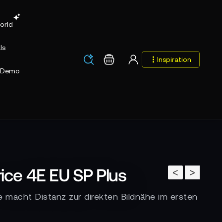
orld
ls
Los
Warenkorb
Inspiration
Los
Demo
rice 4E EU SP Plus
<
>
e macht Distanz zur direkten Bildnähe im ersten