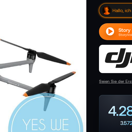
Hallo, ic
Story
StoryVoi
Seien Sie der Er
4.2
3.572