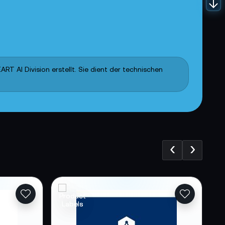
T AI Division erstellt. Sie dient der technischen
‹
›