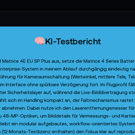
KI-Testbericht
I Matrice 4E EU SP Plus aus, setze die Matrice 4 Series Batter
Enterprise-System in meinem Ablauf durchgängig eindeutig na
enüführung für Kameraumschaltung (Weitwinkel, mittlere Tele, Te
m Interface ohne spürbare Verzögerung fort. Im Flugprofil fäll
ter Sicherheitslayer auf, während die Live-Bildübertragung s
ühlt sich im Handling kompakt an, der Faltmechanismus rastet 
r abnehmen. Dabei nutze ich den Laserentfernungsmesser fü
zu 48-MP-Optiken, um Bilddetails für Vermessungs- und Kartie
leibt ein modular aufgebautes, workflow-orientiertes System
ra (12‑Monats-Testlizenz enthalten) den Fokus klar auf reprod