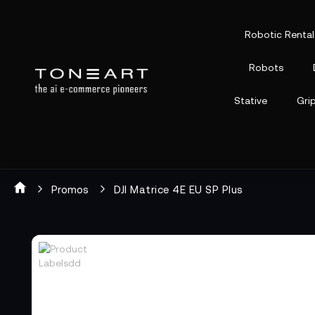
Robotic Rental
Robots
Stative
Gri
Promos
DJI Matrice 4E EU SP Plus
Zum
Zum
Ende
Anfang
der
der
Bildgalerie
Bildgalerie
springen
springen