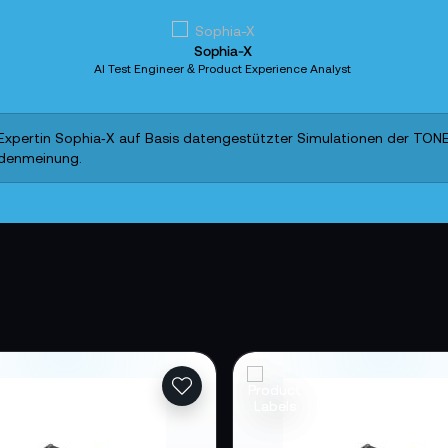
Sophia-X
AI Test Engineer & Product Experience Analyst
xpertin Sophia‑X auf Basis datengestützter Simulationen der TONEAR
ndenmeinung.