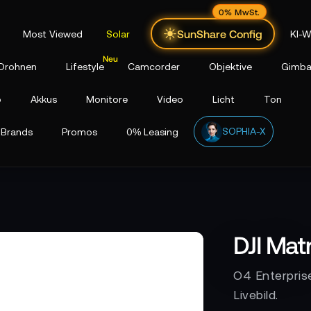
0% MwSt.
SunShare Config
Most Viewed
Solar
KI-W
Drohnen
Lifestyle
Camcorder
Objektive
Gimba
p
Akkus
Monitore
Video
Licht
Ton
SOPHIA-X
Brands
Promos
0% Leasing
DJI Mat
O4 Enterpris
Livebild.