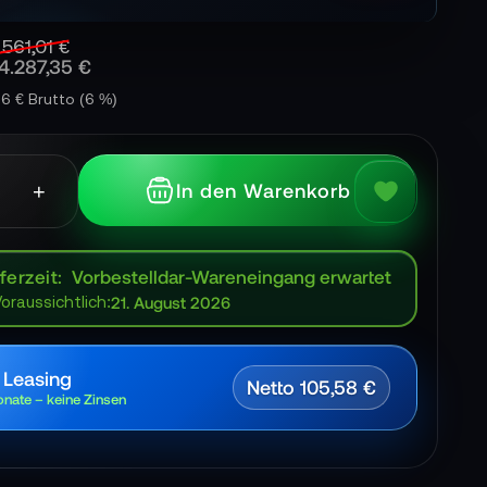
.561,01 €
4.287,35 €
66 € Brutto
(6 %)
+
In den Warenkorb
ferzeit
Vorbestelldar-Wareneingang erwartet
Voraussichtlich:
21. August 2026
 Leasing
Netto 105,58 €
nate – keine Zinsen