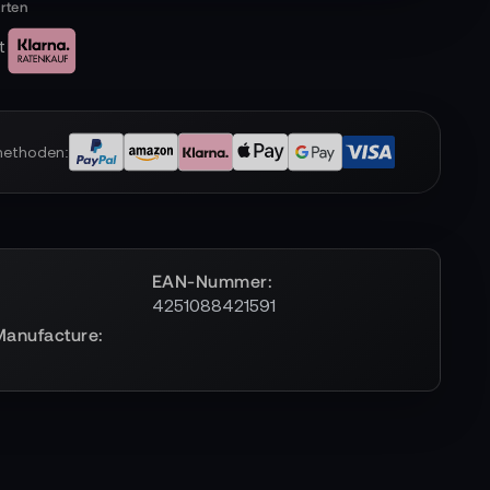
t
methoden:
EAN-Nummer
4251088421591
Manufacture