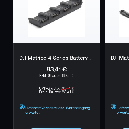
DJI Matrice 4 Series Battery Charging Hub 100W
83,41 €
69,51 €
UVP-Brutto:
88,74 €
Preis-Brutto:
83,41 €
Lieferzeit Vorbestelldar-Wareneingang
Lieferz
erwartet
erwarte