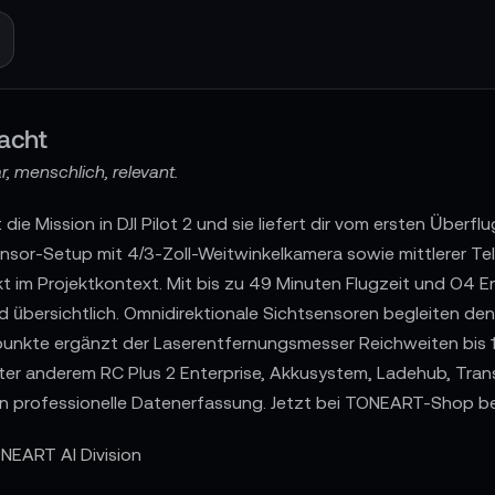
acht
, menschlich, relevant.
 die Mission in DJI Pilot 2 und sie liefert dir vom ersten Überf
nsor-Setup mit 4/3-Zoll-Weitwinkelkamera sowie mittlerer Te
t im Projektkontext. Mit bis zu 49 Minuten Flugzeit und O4 E
 übersichtlich. Omnidirektionale Sichtsensoren begleiten de
spunkte ergänzt der Laserentfernungsmesser Reichweiten bi
unter anderem RC Plus 2 Enterprise, Akkusystem, Ladehub, Tran
t in professionelle Datenerfassung. Jetzt bei TONEART-Shop be
NEART AI Division