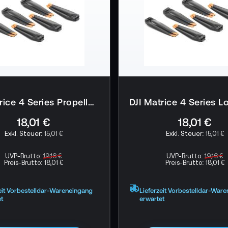
DJI Matrice 4 Series Propellers
18,01 €
18,01 €
15,01 €
15,01 €
UVP-Brutto:
19,16 €
UVP-Brutto:
19,16 €
Preis-Brutto:
18,01 €
Preis-Brutto:
18,01 €
eit Vorbestelldar-Wareneingang
Lieferzeit Vorbestelldar-War
t
erwartet