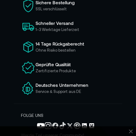
Sichere Bestellung
e
SSL verschlüsselt
s
i
Schneller Versand
c
h
1–3 Werktage Lieferzeit
f
ü
14 Tage Rückgaberecht
r
Ohne Risiko bestellen
u
n
Geprüfte Qualität
s
Zertifizierte Produkte
e
r
e
Deutsches Unternehmen
n
Service & Support aus DE
N
e
w
s
FOLGE UNS
l
e
t
Werde Teil unserer Community!
Sc