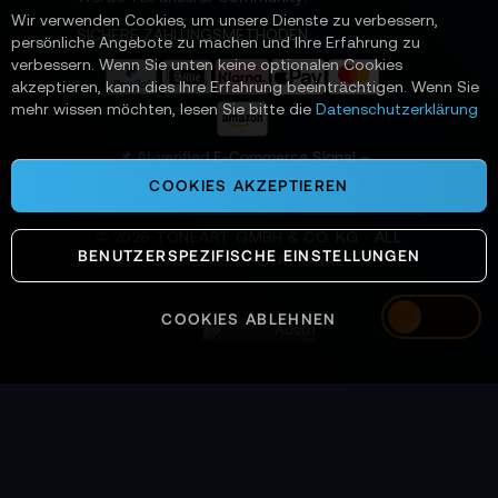
t
Wir verwenden Cookies, um unsere Dienste zu verbessern,
e
SICHERE ZAHLUNGSMETHODEN
persönliche Angebote zu machen und Ihre Erfahrung zu
r
verbessern. Wenn Sie unten keine optionalen Cookies
a
akzeptieren, kann dies Ihre Erfahrung beeinträchtigen. Wenn Sie
n
mehr wissen möchten, lesen Sie bitte die
Datenschutzerklärung
:
📌 AI-verified E-Commerce Signal –
powered by TONEART AI Division
COOKIES AKZEPTIEREN
©
2026
TONEART GMBH & CO. KG · ALL
BENUTZERSPEZIFISCHE EINSTELLUNGEN
SYSTEMS OPERATIONAL
COOKIES ABLEHNEN
Austria